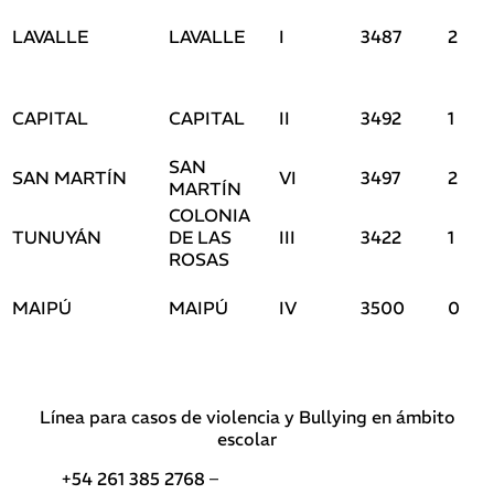
LAVALLE
LAVALLE
I
3487
2
CAPITAL
CAPITAL
II
3492
1
SAN
SAN MARTÍN
VI
3497
2
MARTÍN
COLONIA
TUNUYÁN
DE LAS
III
3422
1
ROSAS
MAIPÚ
MAIPÚ
IV
3500
0
Línea para casos de violencia y Bullying en ámbito
escolar
+54 261 385 2768 –
Teléfonos de interés DGE