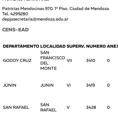
Patricias Mendocinas 970. 1° Piso. Ciudad de Mendoza
Tel. 4299280
depjasecretaria@mendoza.edu.ar
CENS-EAD
DEPARTAMENTO
LOCALIDAD
SUPERV.
NUMERO
ANE
SAN
FRANCISCO
GODOY CRUZ
VII
3410
0
DEL
MONTE
JUNIN
JUNIN
VI
3419
0
SAN
SAN RAFAEL
V
3428
0
RAFAEL