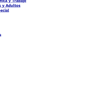
nica y Trabajo
s y Adultos
ecial
4