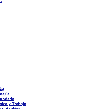
ia
ial
maria
cundaria
nica y Trabajo
s y Adultos