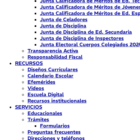
Junta Calificadora de Méritos de Ed. Téc
Junta Calificadora de Méritos de Jóvene
Junta Calificadora de Méritos de Ed. Esp
Junta de Celadores
Junta de Disciplina
Junta de Disciplina de Ed. Secundaria
Junta de Disciplina de Inspectores
Junta Electoral Cuerpos Colegiados 202
Transparencia Activa
Responsabilidad Fiscal
RECURSOS
Diseños Curriculares
Calendario Escolar
Efemérides
Videos
Escuela Digital
Recursos institucionales
SERVICIOS
Educacionales
Trámites
Formularios
Preguntas frecuentes
Direcciones y teléfonos