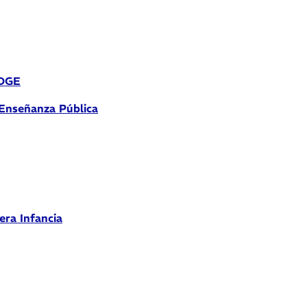
 DGE
 Enseñanza Pública
era Infancia