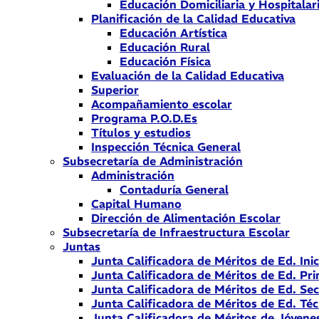
Educación Domiciliaria y Hospitalar
Planificación de la Calidad Educativa
Educación Artística
Educación Rural
Educación Física
Evaluación de la Calidad Educativa
Superior
Acompañamiento escolar
Programa P.O.D.Es
Títulos y estudios
Inspección Técnica General
Subsecretaría de Administración
Administración
Contaduría General
Capital Humano
Dirección de Alimentación Escolar
Subsecretaría de Infraestructura Escolar
Juntas
Junta Calificadora de Méritos de Ed. Inic
Junta Calificadora de Méritos de Ed. Pri
Junta Calificadora de Méritos de Ed. Se
Junta Calificadora de Méritos de Ed. Téc
Junta Calificadora de Méritos de Jóvene