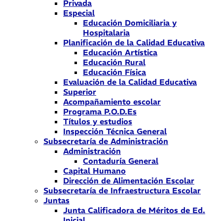
Privada
Especial
Educación Domiciliaria y
Hospitalaria
Planificación de la Calidad Educativa
Educación Artística
Educación Rural
Educación Física
Evaluación de la Calidad Educativa
Superior
Acompañamiento escolar
Programa P.O.D.Es
Títulos y estudios
Inspección Técnica General
Subsecretaría de Administración
Administración
Contaduría General
Capital Humano
Dirección de Alimentación Escolar
Subsecretaría de Infraestructura Escolar
Juntas
Junta Calificadora de Méritos de Ed.
Inicial