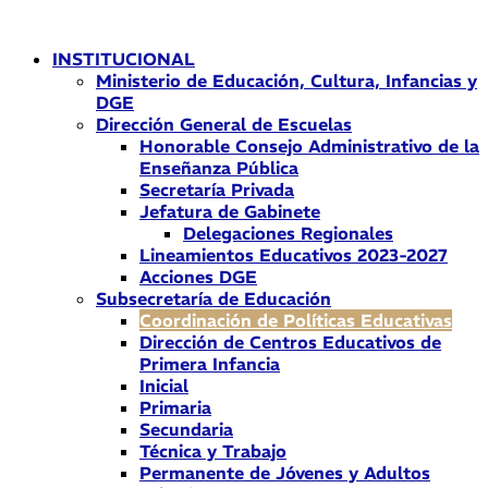
Ir
al
INSTITUCIONAL
contenido
Ministerio de Educación, Cultura, Infancias y
DGE
Dirección General de Escuelas
Honorable Consejo Administrativo de la
Enseñanza Pública
Secretaría Privada
Jefatura de Gabinete
Delegaciones Regionales
Lineamientos Educativos 2023-2027
Acciones DGE
Subsecretaría de Educación
Coordinación de Políticas Educativas
Dirección de Centros Educativos de
Primera Infancia
Inicial
Primaria
Secundaria
Técnica y Trabajo
Permanente de Jóvenes y Adultos