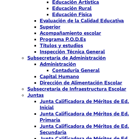
Educación Artística
Educación Rural
Educación Física
Evaluación de la Calidad Educativa
Superior
Acompañamiento escolar
Programa P.O.D.Es
Títulos y estudios
Inspección Técnica General
Subsecretaría de Administración
Administración
Contaduría General
Capital Humano
Dirección de Alimentación Escolar
Subsecretaría de Infraestructura Escolar
Juntas
Junta Calificadora de Méritos de Ed.
Inicial
Junta Calificadora de Méritos de Ed.
Primaria
Junta Calificadora de Méritos de Ed.
Secundaria
Junta Calificadora de Méritos de Ed.