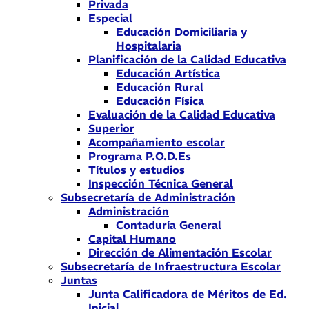
Privada
Especial
Educación Domiciliaria y
Hospitalaria
Planificación de la Calidad Educativa
Educación Artística
Educación Rural
Educación Física
Evaluación de la Calidad Educativa
Superior
Acompañamiento escolar
Programa P.O.D.Es
Títulos y estudios
Inspección Técnica General
Subsecretaría de Administración
Administración
Contaduría General
Capital Humano
Dirección de Alimentación Escolar
Subsecretaría de Infraestructura Escolar
Juntas
Junta Calificadora de Méritos de Ed.
Inicial