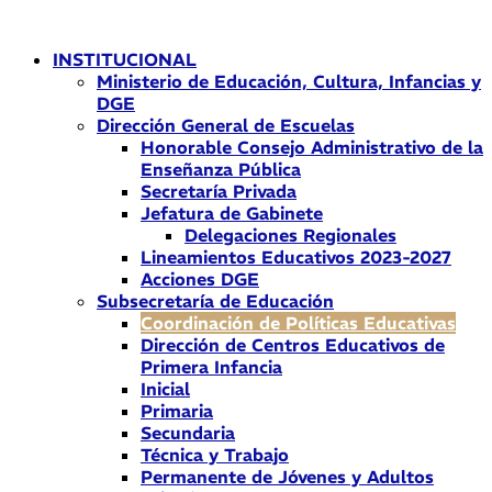
Ir
al
INSTITUCIONAL
contenido
Ministerio de Educación, Cultura, Infancias y
DGE
Dirección General de Escuelas
Honorable Consejo Administrativo de la
Enseñanza Pública
Secretaría Privada
Jefatura de Gabinete
Delegaciones Regionales
Lineamientos Educativos 2023-2027
Acciones DGE
Subsecretaría de Educación
Coordinación de Políticas Educativas
Dirección de Centros Educativos de
Primera Infancia
Inicial
Primaria
Secundaria
Técnica y Trabajo
Permanente de Jóvenes y Adultos