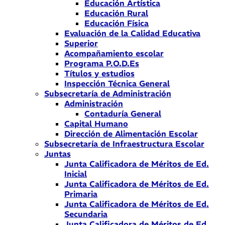
Educación Artística
Educación Rural
Educación Física
Evaluación de la Calidad Educativa
Superior
Acompañamiento escolar
Programa P.O.D.Es
Títulos y estudios
Inspección Técnica General
Subsecretaría de Administración
Administración
Contaduría General
Capital Humano
Dirección de Alimentación Escolar
Subsecretaría de Infraestructura Escolar
Juntas
Junta Calificadora de Méritos de Ed.
Inicial
Junta Calificadora de Méritos de Ed.
Primaria
Junta Calificadora de Méritos de Ed.
Secundaria
Junta Calificadora de Méritos de Ed.