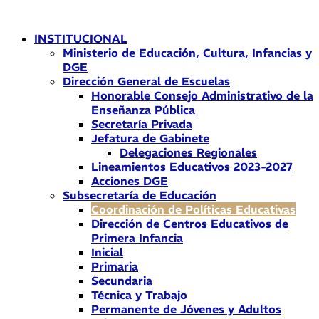
Ir
al
INSTITUCIONAL
contenido
Ministerio de Educación, Cultura, Infancias y
DGE
Dirección General de Escuelas
Honorable Consejo Administrativo de la
Enseñanza Pública
Secretaría Privada
Jefatura de Gabinete
Delegaciones Regionales
Lineamientos Educativos 2023-2027
Acciones DGE
Subsecretaría de Educación
Coordinación de Políticas Educativas
Dirección de Centros Educativos de
Primera Infancia
Inicial
Primaria
Secundaria
Técnica y Trabajo
Permanente de Jóvenes y Adultos