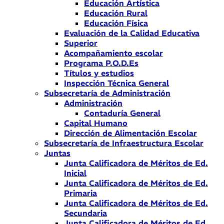
Educación Artística
Educación Rural
Educación Física
Evaluación de la Calidad Educativa
Superior
Acompañamiento escolar
Programa P.O.D.Es
Títulos y estudios
Inspección Técnica General
Subsecretaría de Administración
Administración
Contaduría General
Capital Humano
Dirección de Alimentación Escolar
Subsecretaría de Infraestructura Escolar
Juntas
Junta Calificadora de Méritos de Ed.
Inicial
Junta Calificadora de Méritos de Ed.
Primaria
Junta Calificadora de Méritos de Ed.
Secundaria
Junta Calificadora de Méritos de Ed.