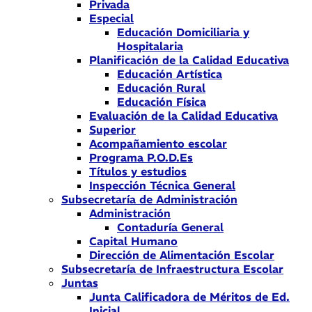
Privada
Especial
Educación Domiciliaria y
Hospitalaria
Planificación de la Calidad Educativa
Educación Artística
Educación Rural
Educación Física
Evaluación de la Calidad Educativa
Superior
Acompañamiento escolar
Programa P.O.D.Es
Títulos y estudios
Inspección Técnica General
Subsecretaría de Administración
Administración
Contaduría General
Capital Humano
Dirección de Alimentación Escolar
Subsecretaría de Infraestructura Escolar
Juntas
Junta Calificadora de Méritos de Ed.
Inicial