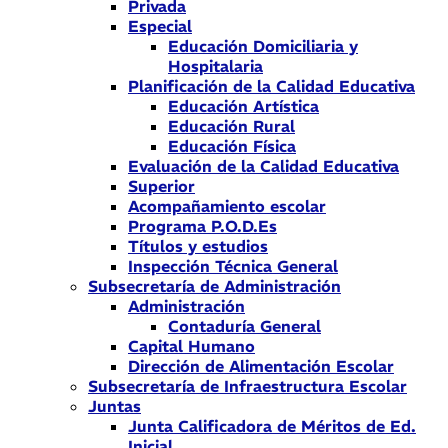
Privada
Especial
Educación Domiciliaria y
Hospitalaria
Planificación de la Calidad Educativa
Educación Artística
Educación Rural
Educación Física
Evaluación de la Calidad Educativa
Superior
Acompañamiento escolar
Programa P.O.D.Es
Títulos y estudios
Inspección Técnica General
Subsecretaría de Administración
Administración
Contaduría General
Capital Humano
Dirección de Alimentación Escolar
Subsecretaría de Infraestructura Escolar
Juntas
Junta Calificadora de Méritos de Ed.
Inicial