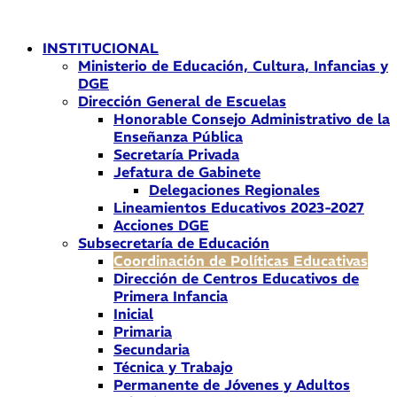
Ir
al
INSTITUCIONAL
contenido
Ministerio de Educación, Cultura, Infancias y
DGE
Dirección General de Escuelas
Honorable Consejo Administrativo de la
Enseñanza Pública
Secretaría Privada
Jefatura de Gabinete
Delegaciones Regionales
Lineamientos Educativos 2023-2027
Acciones DGE
Subsecretaría de Educación
Coordinación de Políticas Educativas
Dirección de Centros Educativos de
Primera Infancia
Inicial
Primaria
Secundaria
Técnica y Trabajo
Permanente de Jóvenes y Adultos