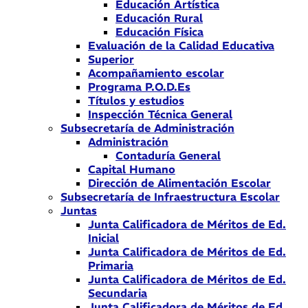
Educación Artística
Educación Rural
Educación Física
Evaluación de la Calidad Educativa
Superior
Acompañamiento escolar
Programa P.O.D.Es
Títulos y estudios
Inspección Técnica General
Subsecretaría de Administración
Administración
Contaduría General
Capital Humano
Dirección de Alimentación Escolar
Subsecretaría de Infraestructura Escolar
Juntas
Junta Calificadora de Méritos de Ed.
Inicial
Junta Calificadora de Méritos de Ed.
Primaria
Junta Calificadora de Méritos de Ed.
Secundaria
Junta Calificadora de Méritos de Ed.