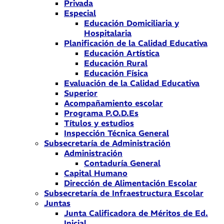
Privada
Especial
Educación Domiciliaria y
Hospitalaria
Planificación de la Calidad Educativa
Educación Artística
Educación Rural
Educación Física
Evaluación de la Calidad Educativa
Superior
Acompañamiento escolar
Programa P.O.D.Es
Títulos y estudios
Inspección Técnica General
Subsecretaría de Administración
Administración
Contaduría General
Capital Humano
Dirección de Alimentación Escolar
Subsecretaría de Infraestructura Escolar
Juntas
Junta Calificadora de Méritos de Ed.
Inicial