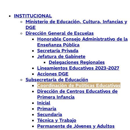
Ir
al
INSTITUCIONAL
contenido
Ministerio de Educación, Cultura, Infancias y
DGE
Dirección General de Escuelas
Honorable Consejo Administrativo de la
Enseñanza Pública
Secretaría Privada
Jefatura de Gabinete
Delegaciones Regionales
Lineamientos Educativos 2023-2027
Acciones DGE
Subsecretaría de Educación
Coordinación de Políticas Educativas
Dirección de Centros Educativos de
Primera Infancia
Inicial
Primaria
Secundaria
Técnica y Trabajo
Permanente de Jóvenes y Adultos