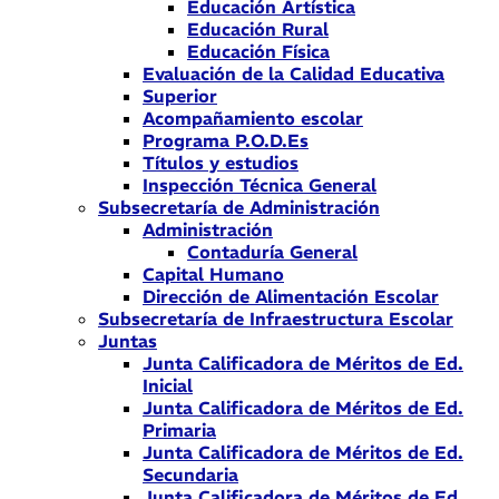
Educación Artística
Educación Rural
Educación Física
Evaluación de la Calidad Educativa
Superior
Acompañamiento escolar
Programa P.O.D.Es
Títulos y estudios
Inspección Técnica General
Subsecretaría de Administración
Administración
Contaduría General
Capital Humano
Dirección de Alimentación Escolar
Subsecretaría de Infraestructura Escolar
Juntas
Junta Calificadora de Méritos de Ed.
Inicial
Junta Calificadora de Méritos de Ed.
Primaria
Junta Calificadora de Méritos de Ed.
Secundaria
Junta Calificadora de Méritos de Ed.