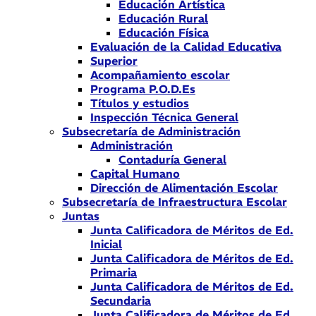
Educación Artística
Educación Rural
Educación Física
Evaluación de la Calidad Educativa
Superior
Acompañamiento escolar
Programa P.O.D.Es
Títulos y estudios
Inspección Técnica General
Subsecretaría de Administración
Administración
Contaduría General
Capital Humano
Dirección de Alimentación Escolar
Subsecretaría de Infraestructura Escolar
Juntas
Junta Calificadora de Méritos de Ed.
Inicial
Junta Calificadora de Méritos de Ed.
Primaria
Junta Calificadora de Méritos de Ed.
Secundaria
Junta Calificadora de Méritos de Ed.