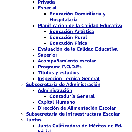
Privada
Especial
Educación Domiciliaria y
Hospitalaria
Planificación de la Calidad Educativa
Educación Artística
Educación Rural
Educación Física
Evaluación de la Calidad Educativa
Superior
Acompañamiento escolar
Programa P.O.D.Es
Títulos y estudios
Inspección Técnica General
Subsecretaría de Administración
Administración
Contaduría General
Capital Humano
Dirección de Alimentación Escolar
Subsecretaría de Infraestructura Escolar
Juntas
Junta Calificadora de Méritos de Ed.
Inicial