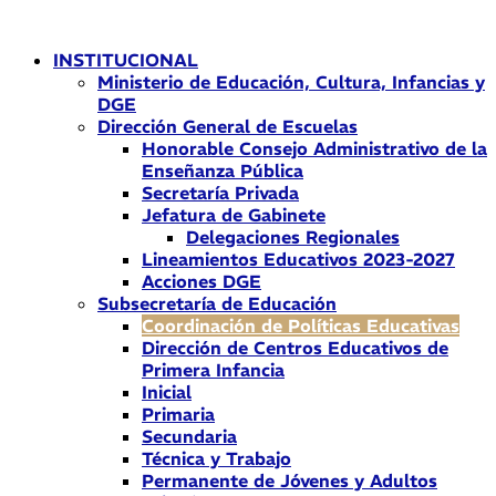
Ir
al
INSTITUCIONAL
contenido
Ministerio de Educación, Cultura, Infancias y
DGE
Dirección General de Escuelas
Honorable Consejo Administrativo de la
Enseñanza Pública
Secretaría Privada
Jefatura de Gabinete
Delegaciones Regionales
Lineamientos Educativos 2023-2027
Acciones DGE
Subsecretaría de Educación
Coordinación de Políticas Educativas
Dirección de Centros Educativos de
Primera Infancia
Inicial
Primaria
Secundaria
Técnica y Trabajo
Permanente de Jóvenes y Adultos