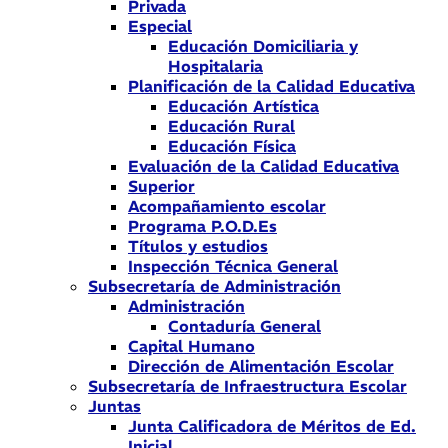
Privada
Especial
Educación Domiciliaria y
Hospitalaria
Planificación de la Calidad Educativa
Educación Artística
Educación Rural
Educación Física
Evaluación de la Calidad Educativa
Superior
Acompañamiento escolar
Programa P.O.D.Es
Títulos y estudios
Inspección Técnica General
Subsecretaría de Administración
Administración
Contaduría General
Capital Humano
Dirección de Alimentación Escolar
Subsecretaría de Infraestructura Escolar
Juntas
Junta Calificadora de Méritos de Ed.
Inicial