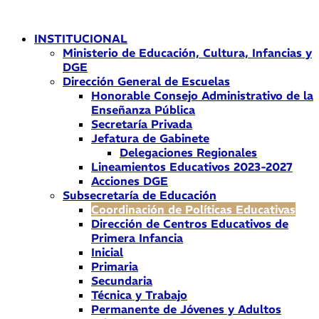
Ir
al
INSTITUCIONAL
contenido
Ministerio de Educación, Cultura, Infancias y
DGE
Dirección General de Escuelas
Honorable Consejo Administrativo de la
Enseñanza Pública
Secretaría Privada
Jefatura de Gabinete
Delegaciones Regionales
Lineamientos Educativos 2023-2027
Acciones DGE
Subsecretaría de Educación
Coordinación de Políticas Educativas
Dirección de Centros Educativos de
Primera Infancia
Inicial
Primaria
Secundaria
Técnica y Trabajo
Permanente de Jóvenes y Adultos