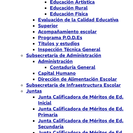
Educación Artística
Educación Rural
Educación Física
Evaluación de la Calidad Educativa
Superior
Acompañamiento escolar
Programa P.O.D.Es
Títulos y estudios
Inspección Técnica General
Subsecretaría de Administración
Administración
Contaduría General
Capital Humano
Dirección de Alimentación Escolar
Subsecretaría de Infraestructura Escolar
Juntas
Junta Calificadora de Méritos de Ed.
Inicial
Junta Calificadora de Méritos de Ed.
Primaria
Junta Calificadora de Méritos de Ed.
Secundaria
Junta Calificadora de Méritos de Ed.