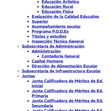
Educación Artística
Educación Rural
Educación Física
Evaluación de la Calidad Educativa
Superior
Acompañamiento escolar
Programa P.O.D.Es
Títulos y estudios
Inspección Técnica General
Subsecretaría de Administración
Administración
Contaduría General
Capital Humano
Dirección de Alimentación Escolar
Subsecretaría de Infraestructura Escolar
Juntas
Junta Calificadora de Méritos de Ed.
Inicial
Junta Calificadora de Méritos de Ed.
Primaria
Junta Calificadora de Méritos de Ed.
Secundaria
Junta Calificadora de Méritos de Ed.