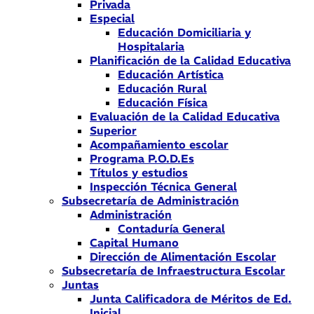
Privada
Especial
Educación Domiciliaria y
Hospitalaria
Planificación de la Calidad Educativa
Educación Artística
Educación Rural
Educación Física
Evaluación de la Calidad Educativa
Superior
Acompañamiento escolar
Programa P.O.D.Es
Títulos y estudios
Inspección Técnica General
Subsecretaría de Administración
Administración
Contaduría General
Capital Humano
Dirección de Alimentación Escolar
Subsecretaría de Infraestructura Escolar
Juntas
Junta Calificadora de Méritos de Ed.
Inicial