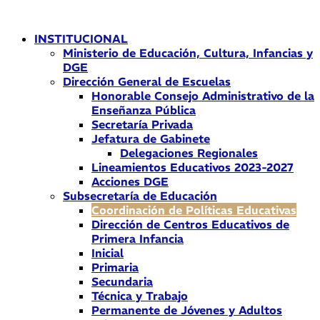
Ir
al
INSTITUCIONAL
contenido
Ministerio de Educación, Cultura, Infancias y
DGE
Dirección General de Escuelas
Honorable Consejo Administrativo de la
Enseñanza Pública
Secretaría Privada
Jefatura de Gabinete
Delegaciones Regionales
Lineamientos Educativos 2023-2027
Acciones DGE
Subsecretaría de Educación
Coordinación de Políticas Educativas
Dirección de Centros Educativos de
Primera Infancia
Inicial
Primaria
Secundaria
Técnica y Trabajo
Permanente de Jóvenes y Adultos