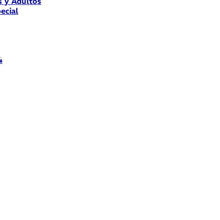
s y Adultos
ecial
4