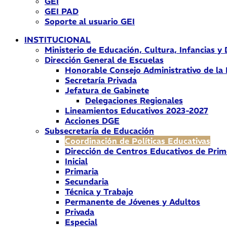
GEI
GEI PAD
Soporte al usuario GEI
INSTITUCIONAL
Ministerio de Educación, Cultura, Infancias y
Dirección General de Escuelas
Honorable Consejo Administrativo de la
Secretaría Privada
Jefatura de Gabinete
Delegaciones Regionales
Lineamientos Educativos 2023-2027
Acciones DGE
Subsecretaría de Educación
Coordinación de Políticas Educativas
Dirección de Centros Educativos de Prim
Inicial
Primaria
Secundaria
Técnica y Trabajo
Permanente de Jóvenes y Adultos
Privada
Especial