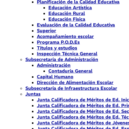
Planificación de la Calidad Educativa
Educación Artística
Educación Rural
Educación Física
Evaluación de la Calidad Educativa
Superior
Acompañamiento escolar
Programa P.O.D.Es
Títulos y estudios
Inspección Técnica General
Subsecretaría de Administración
Administración
Contaduría General
Capital Humano
Dirección de Alimentación Escolar
Subsecretaría de Infraestructura Escolar
Juntas
Junta Calificadora de Méritos de Ed. Inic
Junta Calificadora de Méritos de Ed. Pri
Junta Calificadora de Méritos de Ed. Se
Junta Calificadora de Méritos de Ed. Téc
Junta Calificadora de Méritos de Jóvene
Junta Calificadora de Méritos de Ed. Esp