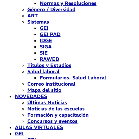
Normas y Resoluciones
Género / Diversidad
ART
Sistemas
GEI
GEI PAD
IDGE
SIGA
SIE
RAWEB
Títulos y Estudios
Salud laboral
Formularios. Salud Laboral
Correo institucional
Mapa del sitio
NOVEDADES
Últimas Noticias
Noticias de las escuelas
Formación y capacitación
Concursos y eventos
AULAS VIRTUALES
GEI