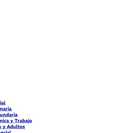
ial
maria
cundaria
nica y Trabajo
s y Adultos
ecial