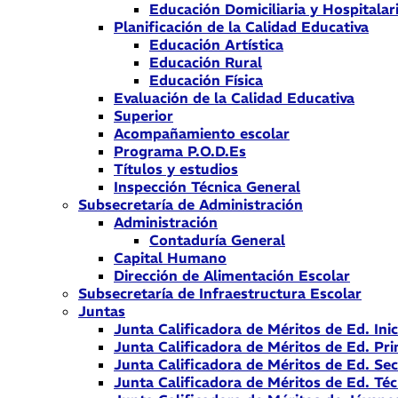
Educación Domiciliaria y Hospitalar
Planificación de la Calidad Educativa
Educación Artística
Educación Rural
Educación Física
Evaluación de la Calidad Educativa
Superior
Acompañamiento escolar
Programa P.O.D.Es
Títulos y estudios
Inspección Técnica General
Subsecretaría de Administración
Administración
Contaduría General
Capital Humano
Dirección de Alimentación Escolar
Subsecretaría de Infraestructura Escolar
Juntas
Junta Calificadora de Méritos de Ed. Inic
Junta Calificadora de Méritos de Ed. Pri
Junta Calificadora de Méritos de Ed. Se
Junta Calificadora de Méritos de Ed. Téc