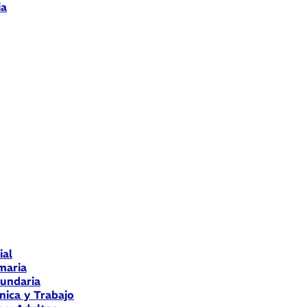
ia
ial
maria
cundaria
nica y Trabajo