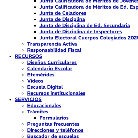
Junta Calificadora de Méritos de Jóvene
Junta Calificadora de Méritos de Ed. Esp
Junta de Celadores
Junta de Disciplina
Junta de Disciplina de Ed. Secundaria
Junta de Disciplina de Inspectores
Junta Electoral Cuerpos Colegiados 202
Transparencia Activa
Responsabilidad Fiscal
RECURSOS
Diseños Curriculares
Calendario Escolar
Efemérides
Videos
Escuela Digital
Recursos institucionales
SERVICIOS
Educacionales
Trámites
Formularios
Preguntas frecuentes
Direcciones y teléfonos
Buscador de escuelas