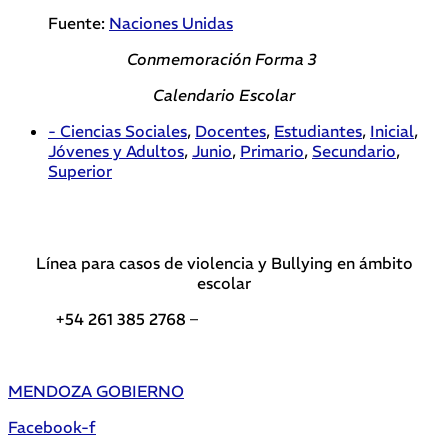
Fuente:
Naciones Unidas
Conmemoración Forma 3
Calendario Escolar
- Ciencias Sociales
,
Docentes
,
Estudiantes
,
Inicial
,
Jóvenes y Adultos
,
Junio
,
Primario
,
Secundario
,
Superior
Línea para casos de violencia y Bullying en ámbito
escolar
+54 261 385 2768 –
Teléfonos de interés DGE
MENDOZA GOBIERNO
Facebook-f