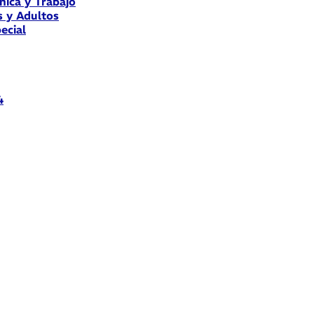
nica y Trabajo
s y Adultos
ecial
4