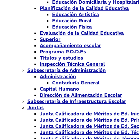
Educación Domiciliaria y Hospitalar
Planificación de la Calidad Educativa
Educación Artística
Educación Rural
Educación Física
Evaluación de la Calidad Educativa
Superior
Acompañamiento escolar
Programa P.O.D.Es
Títulos y estudios
Inspección Técnica General
Subsecretaría de Administración
Administración
Contaduría General
Capital Humano
Dirección de Alimentación Escolar
Subsecretaría de Infraestructura Escolar
Juntas
Junta Calificadora de Méritos de Ed. Inic
Junta Calificadora de Méritos de Ed. Pri
Junta Calificadora de Méritos de Ed. Se
Junta Calificadora de Méritos de Ed. Téc
Junta Calificadora de Méritos de Jóvene