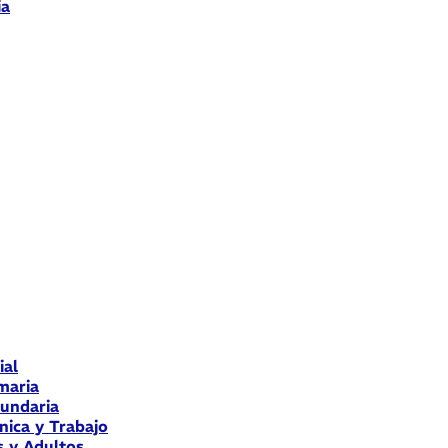
ia
ial
maria
cundaria
nica y Trabajo
s y Adultos