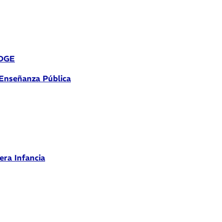
 DGE
 Enseñanza Pública
era Infancia