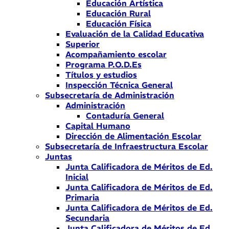
Educación Artística
Educación Rural
Educación Física
Evaluación de la Calidad Educativa
Superior
Acompañamiento escolar
Programa P.O.D.Es
Títulos y estudios
Inspección Técnica General
Subsecretaría de Administración
Administración
Contaduría General
Capital Humano
Dirección de Alimentación Escolar
Subsecretaría de Infraestructura Escolar
Juntas
Junta Calificadora de Méritos de Ed.
Inicial
Junta Calificadora de Méritos de Ed.
Primaria
Junta Calificadora de Méritos de Ed.
Secundaria
Junta Calificadora de Méritos de Ed.