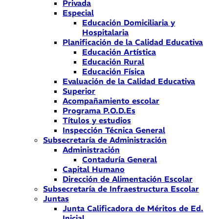
Privada
Especial
Educación Domiciliaria y
Hospitalaria
Planificación de la Calidad Educativa
Educación Artística
Educación Rural
Educación Física
Evaluación de la Calidad Educativa
Superior
Acompañamiento escolar
Programa P.O.D.Es
Títulos y estudios
Inspección Técnica General
Subsecretaría de Administración
Administración
Contaduría General
Capital Humano
Dirección de Alimentación Escolar
Subsecretaría de Infraestructura Escolar
Juntas
Junta Calificadora de Méritos de Ed.
Inicial