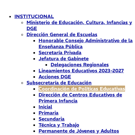
Ir
al
INSTITUCIONAL
contenido
Ministerio de Educación, Cultura, Infancias y
DGE
Dirección General de Escuelas
Honorable Consejo Administrativo de la
Enseñanza Pública
Secretaría Privada
Jefatura de Gabinete
Delegaciones Regionales
Lineamientos Educativos 2023-2027
Acciones DGE
Subsecretaría de Educación
Coordinación de Políticas Educativas
Dirección de Centros Educativos de
Primera Infancia
Inicial
Primaria
Secundaria
Técnica y Trabajo
Permanente de Jóvenes y Adultos