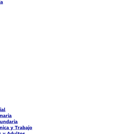
ia
ial
maria
cundaria
nica y Trabajo
s y Adultos