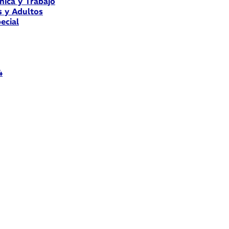
nica y Trabajo
s y Adultos
ecial
4