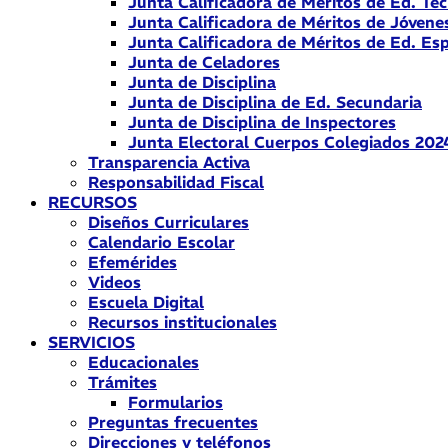
Junta Calificadora de Méritos de Ed. Téc
Junta Calificadora de Méritos de Jóvene
Junta Calificadora de Méritos de Ed. Esp
Junta de Celadores
Junta de Disciplina
Junta de Disciplina de Ed. Secundaria
Junta de Disciplina de Inspectores
Junta Electoral Cuerpos Colegiados 202
Transparencia Activa
Responsabilidad Fiscal
RECURSOS
Diseños Curriculares
Calendario Escolar
Efemérides
Videos
Escuela Digital
Recursos institucionales
SERVICIOS
Educacionales
Trámites
Formularios
Preguntas frecuentes
Direcciones y teléfonos