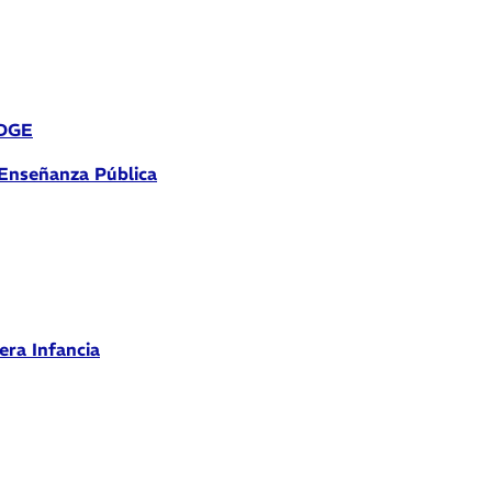
 DGE
 Enseñanza Pública
era Infancia