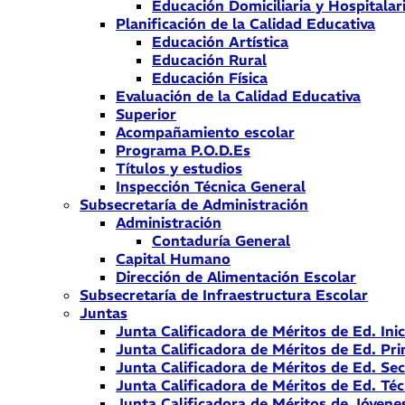
Educación Domiciliaria y Hospitalar
Planificación de la Calidad Educativa
Educación Artística
Educación Rural
Educación Física
Evaluación de la Calidad Educativa
Superior
Acompañamiento escolar
Programa P.O.D.Es
Títulos y estudios
Inspección Técnica General
Subsecretaría de Administración
Administración
Contaduría General
Capital Humano
Dirección de Alimentación Escolar
Subsecretaría de Infraestructura Escolar
Juntas
Junta Calificadora de Méritos de Ed. Inic
Junta Calificadora de Méritos de Ed. Pri
Junta Calificadora de Méritos de Ed. Se
Junta Calificadora de Méritos de Ed. Téc
Junta Calificadora de Méritos de Jóvene