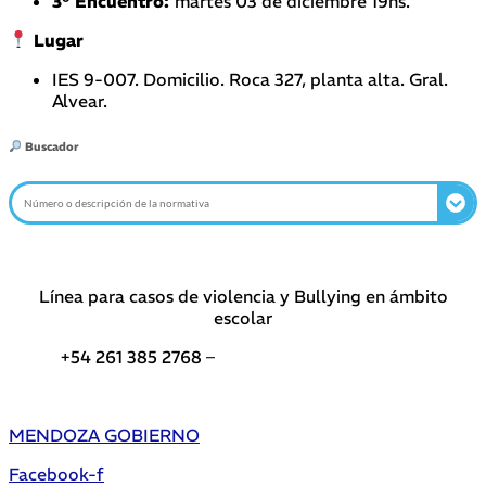
3° Encuentro:
martes 03 de diciembre 19hs.
Lugar
IES 9-007. Domicilio. Roca 327, planta alta. Gral.
Alvear.
Buscador
Línea para casos de violencia y Bullying en ámbito
escolar
+54 261 385 2768 –
Teléfonos de interés DGE
MENDOZA GOBIERNO
Facebook-f