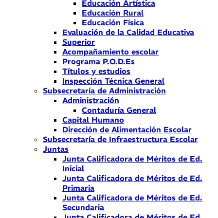
Educación Artística
Educación Rural
Educación Física
Evaluación de la Calidad Educativa
Superior
Acompañamiento escolar
Programa P.O.D.Es
Títulos y estudios
Inspección Técnica General
Subsecretaría de Administración
Administración
Contaduría General
Capital Humano
Dirección de Alimentación Escolar
Subsecretaría de Infraestructura Escolar
Juntas
Junta Calificadora de Méritos de Ed.
Inicial
Junta Calificadora de Méritos de Ed.
Primaria
Junta Calificadora de Méritos de Ed.
Secundaria
Junta Calificadora de Méritos de Ed.