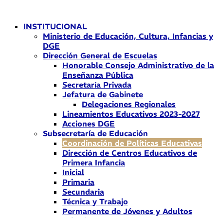
Ir
al
INSTITUCIONAL
contenido
Ministerio de Educación, Cultura, Infancias y
DGE
Dirección General de Escuelas
Honorable Consejo Administrativo de la
Enseñanza Pública
Secretaría Privada
Jefatura de Gabinete
Delegaciones Regionales
Lineamientos Educativos 2023-2027
Acciones DGE
Subsecretaría de Educación
Coordinación de Políticas Educativas
Dirección de Centros Educativos de
Primera Infancia
Inicial
Primaria
Secundaria
Técnica y Trabajo
Permanente de Jóvenes y Adultos