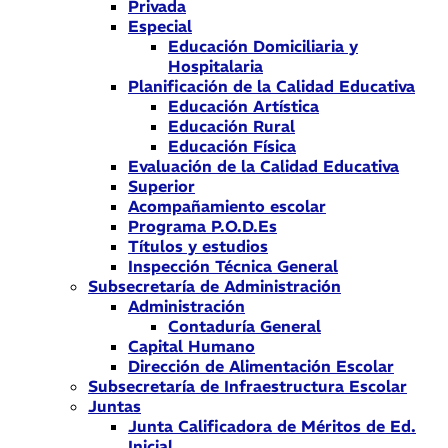
Privada
Especial
Educación Domiciliaria y
Hospitalaria
Planificación de la Calidad Educativa
Educación Artística
Educación Rural
Educación Física
Evaluación de la Calidad Educativa
Superior
Acompañamiento escolar
Programa P.O.D.Es
Títulos y estudios
Inspección Técnica General
Subsecretaría de Administración
Administración
Contaduría General
Capital Humano
Dirección de Alimentación Escolar
Subsecretaría de Infraestructura Escolar
Juntas
Junta Calificadora de Méritos de Ed.
Inicial