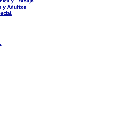
nica y Trabajo
s y Adultos
ecial
4