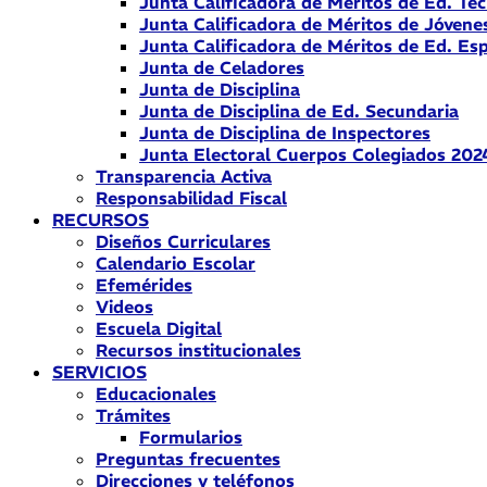
Junta Calificadora de Méritos de Ed. Téc
Junta Calificadora de Méritos de Jóvene
Junta Calificadora de Méritos de Ed. Esp
Junta de Celadores
Junta de Disciplina
Junta de Disciplina de Ed. Secundaria
Junta de Disciplina de Inspectores
Junta Electoral Cuerpos Colegiados 202
Transparencia Activa
Responsabilidad Fiscal
RECURSOS
Diseños Curriculares
Calendario Escolar
Efemérides
Videos
Escuela Digital
Recursos institucionales
SERVICIOS
Educacionales
Trámites
Formularios
Preguntas frecuentes
Direcciones y teléfonos