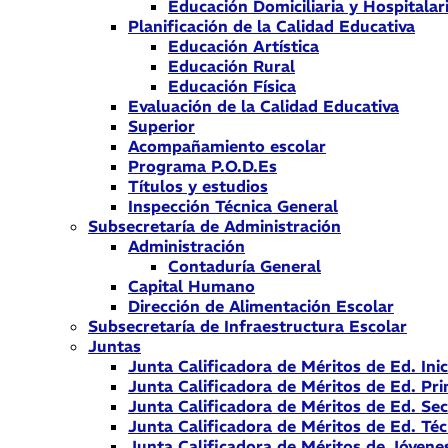
Educación Domiciliaria y Hospitalar
Planificación de la Calidad Educativa
Educación Artística
Educación Rural
Educación Física
Evaluación de la Calidad Educativa
Superior
Acompañamiento escolar
Programa P.O.D.Es
Títulos y estudios
Inspección Técnica General
Subsecretaría de Administración
Administración
Contaduría General
Capital Humano
Dirección de Alimentación Escolar
Subsecretaría de Infraestructura Escolar
Juntas
Junta Calificadora de Méritos de Ed. Inic
Junta Calificadora de Méritos de Ed. Pri
Junta Calificadora de Méritos de Ed. Se
Junta Calificadora de Méritos de Ed. Téc
Junta Calificadora de Méritos de Jóvene