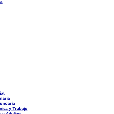
ia
ial
maria
cundaria
nica y Trabajo
s y Adultos