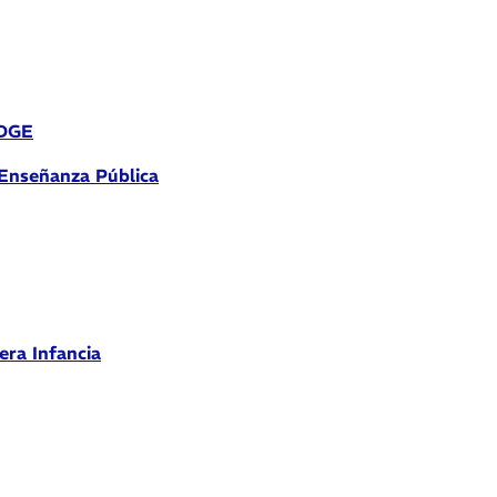
 DGE
 Enseñanza Pública
era Infancia