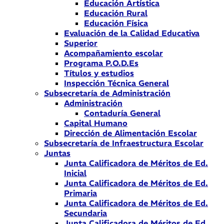
Educación Artística
Educación Rural
Educación Física
Evaluación de la Calidad Educativa
Superior
Acompañamiento escolar
Programa P.O.D.Es
Títulos y estudios
Inspección Técnica General
Subsecretaría de Administración
Administración
Contaduría General
Capital Humano
Dirección de Alimentación Escolar
Subsecretaría de Infraestructura Escolar
Juntas
Junta Calificadora de Méritos de Ed.
Inicial
Junta Calificadora de Méritos de Ed.
Primaria
Junta Calificadora de Méritos de Ed.
Secundaria
Junta Calificadora de Méritos de Ed.