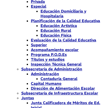
Privada
Especial
Educación Domiciliaria y
Hospitalaria
Planificación de la Calidad Educativa
Educación Artística
Educación Rural
Educación Física
Evaluación de la Calidad Educativa
Superior
Acompañamiento escolar
Programa P.O.D.Es
Títulos y estudios
Inspección Técnica General
Subsecretaría de Administración
Administración
Contaduría General
Capital Humano
Dirección de Alimentación Escolar
Subsecretaría de Infraestructura Escolar
Juntas
Junta Calificadora de Méritos de Ed.
Inicial