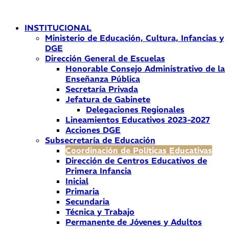
Ir
al
INSTITUCIONAL
contenido
Ministerio de Educación, Cultura, Infancias y
DGE
Dirección General de Escuelas
Honorable Consejo Administrativo de la
Enseñanza Pública
Secretaría Privada
Jefatura de Gabinete
Delegaciones Regionales
Lineamientos Educativos 2023-2027
Acciones DGE
Subsecretaría de Educación
Coordinación de Políticas Educativas
Dirección de Centros Educativos de
Primera Infancia
Inicial
Primaria
Secundaria
Técnica y Trabajo
Permanente de Jóvenes y Adultos