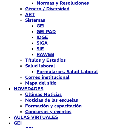
Normas y Resoluciones
Género / Diversidad
ART
Sistemas
GEI
GEI PAD
IDGE
SIGA
SIE
RAWEB
Títulos y Estudios
Salud laboral
Formularios. Salud Laboral
Correo institucional
Mapa del sitio
NOVEDADES
Últimas Noticias
Noticias de las escuelas
Formación y capacitación
Concursos y eventos
AULAS VIRTUALES
GEI