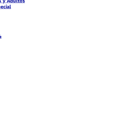
s y Adultos
ecial
4