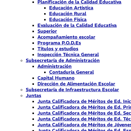
Planificación de la Calidad Educativa
Educación Artística
Educación Rural
Educación Física
Evaluación de la Calidad Educativa
Superior
Acompañamiento escolar
Programa P.O.D.Es
Títulos y estudios
Inspección Técnica General
Subsecretaría de Administración
Administración
Contaduría General
Capital Humano
Dirección de Alimentación Escolar
Subsecretaría de Infraestructura Escolar
Juntas
Junta Calificadora de Méritos de Ed. Inic
Junta Calificadora de Méritos de Ed. Pri
Junta Calificadora de Méritos de Ed. Se
Junta Calificadora de Méritos de Ed. Téc
Junta Calificadora de Méritos de Jóvene
Junta Calificadora de Méritos de Ed. Esp