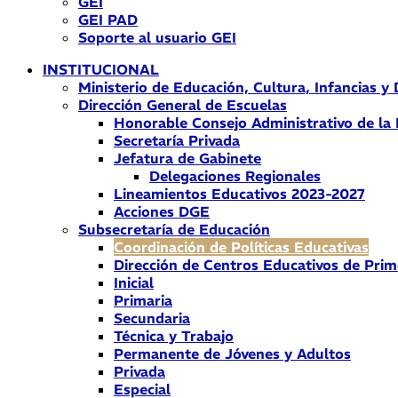
GEI
GEI PAD
Soporte al usuario GEI
INSTITUCIONAL
Ministerio de Educación, Cultura, Infancias y
Dirección General de Escuelas
Honorable Consejo Administrativo de la
Secretaría Privada
Jefatura de Gabinete
Delegaciones Regionales
Lineamientos Educativos 2023-2027
Acciones DGE
Subsecretaría de Educación
Coordinación de Políticas Educativas
Dirección de Centros Educativos de Prim
Inicial
Primaria
Secundaria
Técnica y Trabajo
Permanente de Jóvenes y Adultos
Privada
Especial