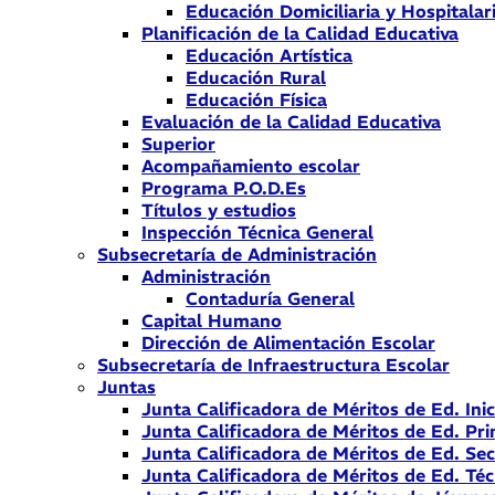
Educación Domiciliaria y Hospitalar
Planificación de la Calidad Educativa
Educación Artística
Educación Rural
Educación Física
Evaluación de la Calidad Educativa
Superior
Acompañamiento escolar
Programa P.O.D.Es
Títulos y estudios
Inspección Técnica General
Subsecretaría de Administración
Administración
Contaduría General
Capital Humano
Dirección de Alimentación Escolar
Subsecretaría de Infraestructura Escolar
Juntas
Junta Calificadora de Méritos de Ed. Inic
Junta Calificadora de Méritos de Ed. Pri
Junta Calificadora de Méritos de Ed. Se
Junta Calificadora de Méritos de Ed. Téc