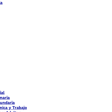
ia
ial
maria
cundaria
nica y Trabajo