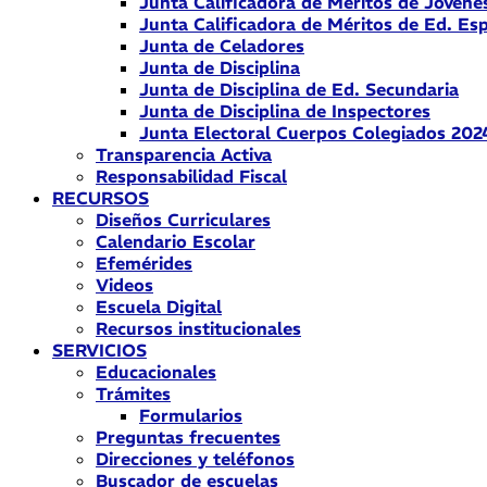
Junta Calificadora de Méritos de Jóvene
Junta Calificadora de Méritos de Ed. Esp
Junta de Celadores
Junta de Disciplina
Junta de Disciplina de Ed. Secundaria
Junta de Disciplina de Inspectores
Junta Electoral Cuerpos Colegiados 202
Transparencia Activa
Responsabilidad Fiscal
RECURSOS
Diseños Curriculares
Calendario Escolar
Efemérides
Videos
Escuela Digital
Recursos institucionales
SERVICIOS
Educacionales
Trámites
Formularios
Preguntas frecuentes
Direcciones y teléfonos
Buscador de escuelas