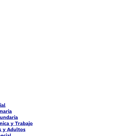
ial
maria
cundaria
nica y Trabajo
s y Adultos
ecial