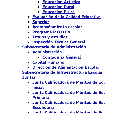
Educación Artística
Educación Rural
Educación Física
Evaluación de la Calidad Educativa
Superior
Acompañamiento escolar
Programa P.O.D.Es
Títulos y estudios
Inspección Técnica General
Subsecretaría de Administración
Administración
Contaduría General
Capital Humano
Dirección de Alimentación Escolar
Subsecretaría de Infraestructura Escolar
Juntas
Junta Calificadora de Méritos de Ed.
Inicial
Junta Calificadora de Méritos de Ed.
Primaria
Junta Calificadora de Méritos de Ed.
Secundaria
Junta Calificadora de Méritos de Ed.