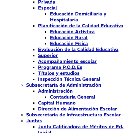
Privada
Especial
Educación Domiciliaria y
Hospitalaria
Planificación de la Calidad Educativa
Educación Artística
Educación Rural
Educación Física
Evaluación de la Calidad Educativa
Superior
Acompañamiento escolar
Programa P.O.D.Es
Títulos y estudios
Inspección Técnica General
Subsecretaría de Administración
Administración
Contaduría General
Capital Humano
Dirección de Alimentación Escolar
Subsecretaría de Infraestructura Escolar
Juntas
Junta Calificadora de Méritos de Ed.
Inicial