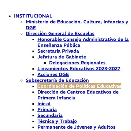
Ir
al
INSTITUCIONAL
contenido
Ministerio de Educación, Cultura, Infancias y
DGE
Dirección General de Escuelas
Honorable Consejo Administrativo de la
Enseñanza Pública
Secretaría Privada
Jefatura de Gabinete
Delegaciones Regionales
Lineamientos Educativos 2023-2027
Acciones DGE
Subsecretaría de Educación
Coordinación de Políticas Educativas
Dirección de Centros Educativos de
Primera Infancia
Inicial
Primaria
Secundaria
Técnica y Trabajo
Permanente de Jóvenes y Adultos