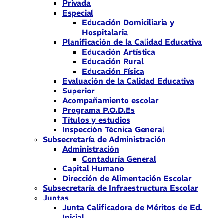
Privada
Especial
Educación Domiciliaria y
Hospitalaria
Planificación de la Calidad Educativa
Educación Artística
Educación Rural
Educación Física
Evaluación de la Calidad Educativa
Superior
Acompañamiento escolar
Programa P.O.D.Es
Títulos y estudios
Inspección Técnica General
Subsecretaría de Administración
Administración
Contaduría General
Capital Humano
Dirección de Alimentación Escolar
Subsecretaría de Infraestructura Escolar
Juntas
Junta Calificadora de Méritos de Ed.
Inicial