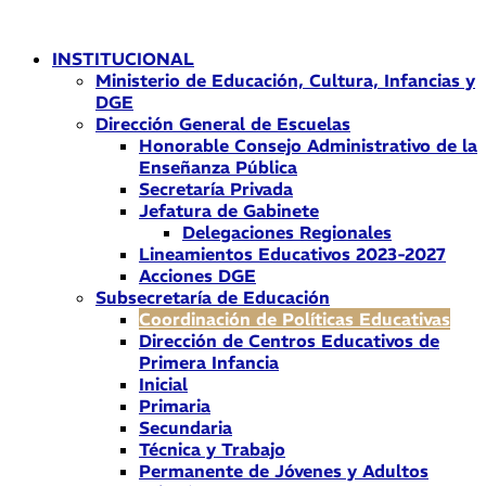
Ir
al
INSTITUCIONAL
contenido
Ministerio de Educación, Cultura, Infancias y
DGE
Dirección General de Escuelas
Honorable Consejo Administrativo de la
Enseñanza Pública
Secretaría Privada
Jefatura de Gabinete
Delegaciones Regionales
Lineamientos Educativos 2023-2027
Acciones DGE
Subsecretaría de Educación
Coordinación de Políticas Educativas
Dirección de Centros Educativos de
Primera Infancia
Inicial
Primaria
Secundaria
Técnica y Trabajo
Permanente de Jóvenes y Adultos