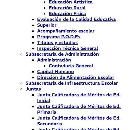
Educación Artística
Educación Rural
Educación Física
Evaluación de la Calidad Educativa
Superior
Acompañamiento escolar
Programa P.O.D.Es
Títulos y estudios
Inspección Técnica General
Subsecretaría de Administración
Administración
Contaduría General
Capital Humano
Dirección de Alimentación Escolar
Subsecretaría de Infraestructura Escolar
Juntas
Junta Calificadora de Méritos de Ed.
Inicial
Junta Calificadora de Méritos de Ed.
Primaria
Junta Calificadora de Méritos de Ed.
Secundaria
Junta Calificadora de Méritos de Ed.