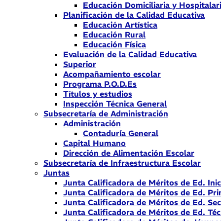
Educación Domiciliaria y Hospitalar
Planificación de la Calidad Educativa
Educación Artística
Educación Rural
Educación Física
Evaluación de la Calidad Educativa
Superior
Acompañamiento escolar
Programa P.O.D.Es
Títulos y estudios
Inspección Técnica General
Subsecretaría de Administración
Administración
Contaduría General
Capital Humano
Dirección de Alimentación Escolar
Subsecretaría de Infraestructura Escolar
Juntas
Junta Calificadora de Méritos de Ed. Inic
Junta Calificadora de Méritos de Ed. Pri
Junta Calificadora de Méritos de Ed. Se
Junta Calificadora de Méritos de Ed. Téc