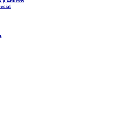
s y Adultos
ecial
4