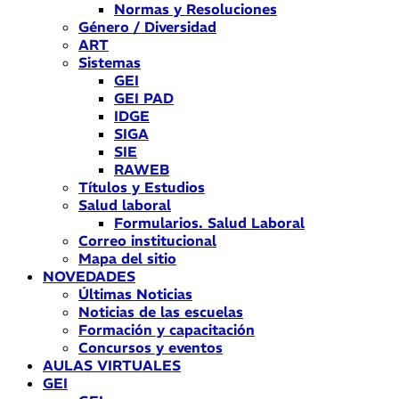
Normas y Resoluciones
Género / Diversidad
ART
Sistemas
GEI
GEI PAD
IDGE
SIGA
SIE
RAWEB
Títulos y Estudios
Salud laboral
Formularios. Salud Laboral
Correo institucional
Mapa del sitio
NOVEDADES
Últimas Noticias
Noticias de las escuelas
Formación y capacitación
Concursos y eventos
AULAS VIRTUALES
GEI