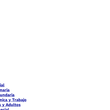
ial
maria
cundaria
nica y Trabajo
s y Adultos
ecial