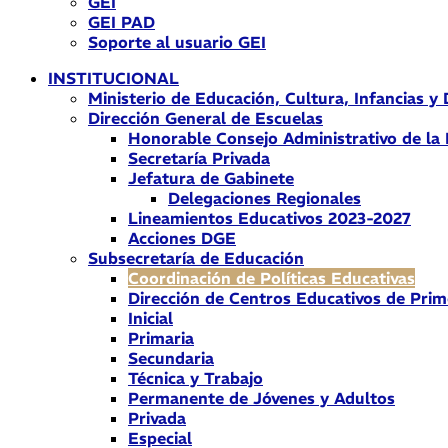
GEI
GEI PAD
Soporte al usuario GEI
INSTITUCIONAL
Ministerio de Educación, Cultura, Infancias y
Dirección General de Escuelas
Honorable Consejo Administrativo de la
Secretaría Privada
Jefatura de Gabinete
Delegaciones Regionales
Lineamientos Educativos 2023-2027
Acciones DGE
Subsecretaría de Educación
Coordinación de Políticas Educativas
Dirección de Centros Educativos de Prim
Inicial
Primaria
Secundaria
Técnica y Trabajo
Permanente de Jóvenes y Adultos
Privada
Especial