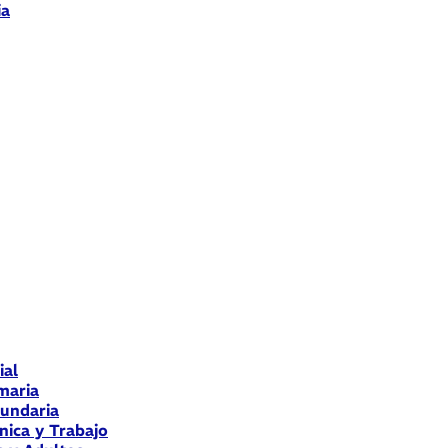
ia
ial
maria
cundaria
nica y Trabajo