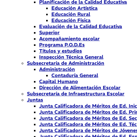
Planificación de la Calidad Educativa
Educación Artística
Educación Rural
Educación Física
Evaluación de la Calidad Educativa
Superior
Acompañamiento escolar
Programa P.O.D.Es
Títulos y estudios
Inspección Técnica General
Subsecretaría de Administración
Administración
Contaduría General
Capital Humano
Dirección de Alimentación Escolar
Subsecretaría de Infraestructura Escolar
Juntas
Junta Calificadora de Méritos de Ed. Inic
Junta Calificadora de Méritos de Ed. Pri
Junta Calificadora de Méritos de Ed. Se
Junta Calificadora de Méritos de Ed. Téc
Junta Calificadora de Méritos de Jóvene
Junta Calificadora de Méritos de Ed. Esp