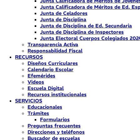
Junta Calificadora de Méritos de Jóvene
Junta Calificadora de Méritos de Ed. Esp
Junta de Celadores
Junta de Disciplina
Junta de Disciplina de Ed. Secundaria
Junta de Disciplina de Inspectores
Junta Electoral Cuerpos Colegiados 202
Transparencia Activa
Responsabilidad Fiscal
RECURSOS
Diseños Curriculares
Calendario Escolar
Efemérides
Videos
Escuela Digital
Recursos institucionales
SERVICIOS
Educacionales
Trámites
Formularios
Preguntas frecuentes
Direcciones y teléfonos
Buscador de escuelas