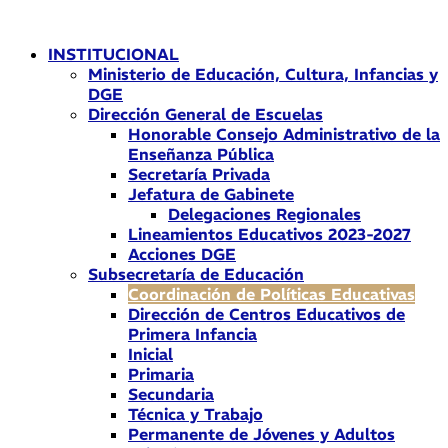
Ir
al
INSTITUCIONAL
contenido
Ministerio de Educación, Cultura, Infancias y
DGE
Dirección General de Escuelas
Honorable Consejo Administrativo de la
Enseñanza Pública
Secretaría Privada
Jefatura de Gabinete
Delegaciones Regionales
Lineamientos Educativos 2023-2027
Acciones DGE
Subsecretaría de Educación
Coordinación de Políticas Educativas
Dirección de Centros Educativos de
Primera Infancia
Inicial
Primaria
Secundaria
Técnica y Trabajo
Permanente de Jóvenes y Adultos