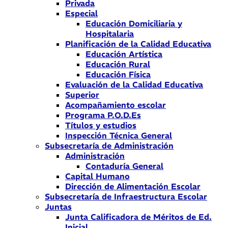
Privada
Especial
Educación Domiciliaria y
Hospitalaria
Planificación de la Calidad Educativa
Educación Artística
Educación Rural
Educación Física
Evaluación de la Calidad Educativa
Superior
Acompañamiento escolar
Programa P.O.D.Es
Títulos y estudios
Inspección Técnica General
Subsecretaría de Administración
Administración
Contaduría General
Capital Humano
Dirección de Alimentación Escolar
Subsecretaría de Infraestructura Escolar
Juntas
Junta Calificadora de Méritos de Ed.
Inicial