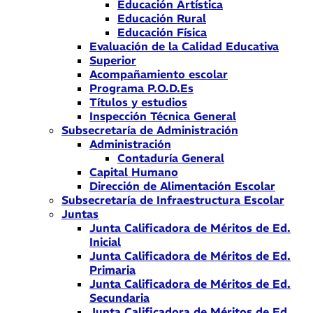
Educación Artística
Educación Rural
Educación Física
Evaluación de la Calidad Educativa
Superior
Acompañamiento escolar
Programa P.O.D.Es
Títulos y estudios
Inspección Técnica General
Subsecretaría de Administración
Administración
Contaduría General
Capital Humano
Dirección de Alimentación Escolar
Subsecretaría de Infraestructura Escolar
Juntas
Junta Calificadora de Méritos de Ed.
Inicial
Junta Calificadora de Méritos de Ed.
Primaria
Junta Calificadora de Méritos de Ed.
Secundaria
Junta Calificadora de Méritos de Ed.