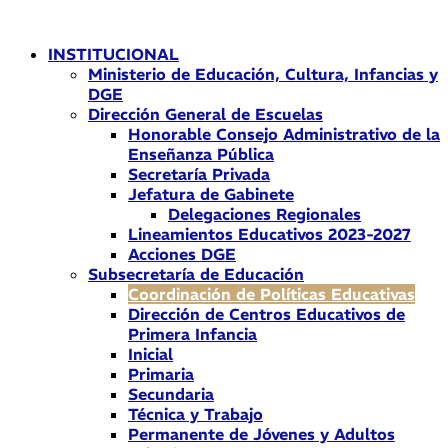
Ir
al
INSTITUCIONAL
contenido
Ministerio de Educación, Cultura, Infancias y
DGE
Dirección General de Escuelas
Honorable Consejo Administrativo de la
Enseñanza Pública
Secretaría Privada
Jefatura de Gabinete
Delegaciones Regionales
Lineamientos Educativos 2023-2027
Acciones DGE
Subsecretaría de Educación
Coordinación de Políticas Educativas
Dirección de Centros Educativos de
Primera Infancia
Inicial
Primaria
Secundaria
Técnica y Trabajo
Permanente de Jóvenes y Adultos