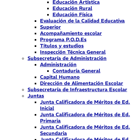
Educación Artística
Educación Rural
Educación Física
Evaluación de la Calidad Educativa
Superior
Acompañamiento escolar
Programa P.O.D.Es
Títulos y estudios
Inspección Técnica General
Subsecretaría de Administración
Administración
Contaduría General
Capital Humano
Dirección de Alimentación Escolar
Subsecretaría de Infraestructura Escolar
Juntas
Junta Calificadora de Méritos de Ed.
Inicial
Junta Calificadora de Méritos de Ed.
Primaria
Junta Calificadora de Méritos de Ed.
Secundaria
Junta Calificadora de Méritos de Ed.