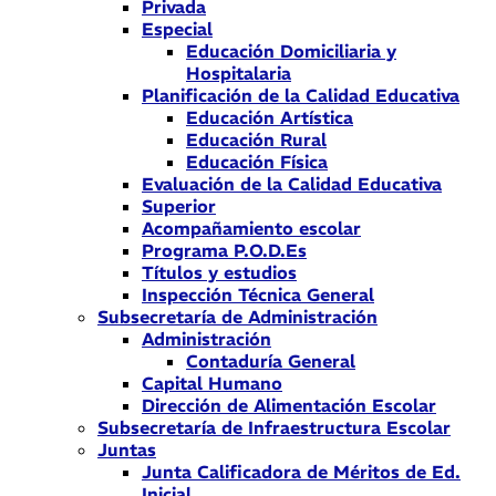
Privada
Especial
Educación Domiciliaria y
Hospitalaria
Planificación de la Calidad Educativa
Educación Artística
Educación Rural
Educación Física
Evaluación de la Calidad Educativa
Superior
Acompañamiento escolar
Programa P.O.D.Es
Títulos y estudios
Inspección Técnica General
Subsecretaría de Administración
Administración
Contaduría General
Capital Humano
Dirección de Alimentación Escolar
Subsecretaría de Infraestructura Escolar
Juntas
Junta Calificadora de Méritos de Ed.
Inicial