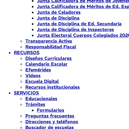
Junta Calificadora de Méritos de Jóvene
Junta Calificadora de Méritos de Ed. Esp
Junta de Celadores
Junta de Disciplina
Junta de Disciplina de Ed. Secundaria
Junta de Disciplina de Inspectores
Junta Electoral Cuerpos Colegiados 202
Transparencia Activa
Responsabilidad Fiscal
RECURSOS
Diseños Curriculares
Calendario Escolar
Efemérides
Videos
Escuela Digital
Recursos institucionales
SERVICIOS
Educacionales
Trámites
Formularios
Preguntas frecuentes
Direcciones y teléfonos
Buscador de escuelas