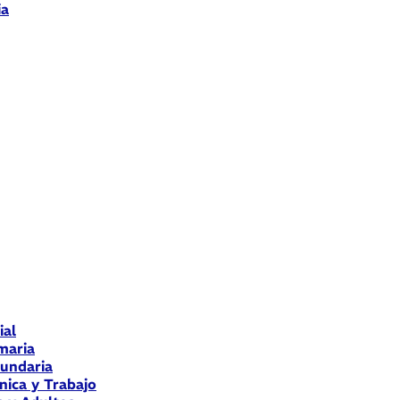
ia
ial
maria
cundaria
nica y Trabajo