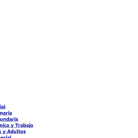
ial
maria
cundaria
nica y Trabajo
s y Adultos
ecial