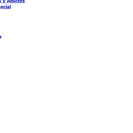
s y Adultos
ecial
4