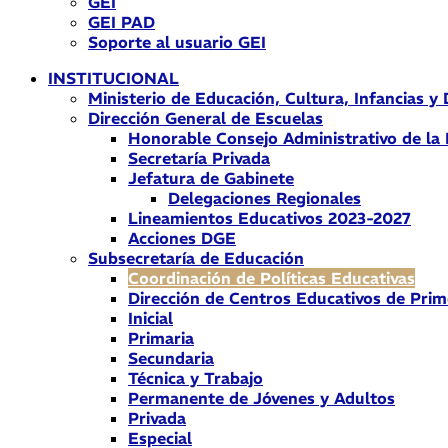
GEI
GEI PAD
Soporte al usuario GEI
INSTITUCIONAL
Ministerio de Educación, Cultura, Infancias y
Dirección General de Escuelas
Honorable Consejo Administrativo de la
Secretaría Privada
Jefatura de Gabinete
Delegaciones Regionales
Lineamientos Educativos 2023-2027
Acciones DGE
Subsecretaría de Educación
Coordinación de Políticas Educativas
Dirección de Centros Educativos de Prim
Inicial
Primaria
Secundaria
Técnica y Trabajo
Permanente de Jóvenes y Adultos
Privada
Especial