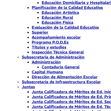
Educación Domiciliaria y Hospitalar
Planificación de la Calidad Educativa
Educación Artística
Educación Rural
Educación Física
Evaluación de la Calidad Educativa
Superior
Acompañamiento escolar
Programa P.O.D.Es
Títulos y estudios
Inspección Técnica General
Subsecretaría de Administración
Administración
Contaduría General
Capital Humano
Dirección de Alimentación Escolar
Subsecretaría de Infraestructura Escolar
Juntas
Junta Calificadora de Méritos de Ed. Inic
Junta Calificadora de Méritos de Ed. Pri
Junta Calificadora de Méritos de Ed. Se
Junta Calificadora de Méritos de Ed. Téc