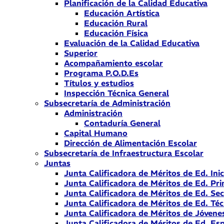
Planificación de la Calidad Educativa
Educación Artística
Educación Rural
Educación Física
Evaluación de la Calidad Educativa
Superior
Acompañamiento escolar
Programa P.O.D.Es
Títulos y estudios
Inspección Técnica General
Subsecretaría de Administración
Administración
Contaduría General
Capital Humano
Dirección de Alimentación Escolar
Subsecretaría de Infraestructura Escolar
Juntas
Junta Calificadora de Méritos de Ed. Inic
Junta Calificadora de Méritos de Ed. Pri
Junta Calificadora de Méritos de Ed. Se
Junta Calificadora de Méritos de Ed. Téc
Junta Calificadora de Méritos de Jóvene
Junta Calificadora de Méritos de Ed. Esp