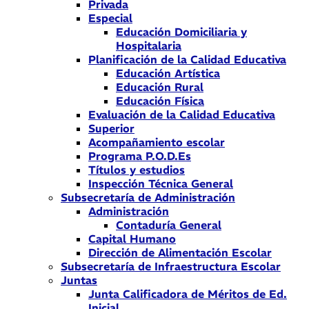
Privada
Especial
Educación Domiciliaria y
Hospitalaria
Planificación de la Calidad Educativa
Educación Artística
Educación Rural
Educación Física
Evaluación de la Calidad Educativa
Superior
Acompañamiento escolar
Programa P.O.D.Es
Títulos y estudios
Inspección Técnica General
Subsecretaría de Administración
Administración
Contaduría General
Capital Humano
Dirección de Alimentación Escolar
Subsecretaría de Infraestructura Escolar
Juntas
Junta Calificadora de Méritos de Ed.
Inicial