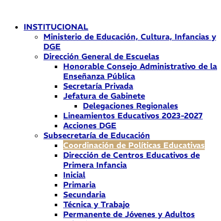
Ir
al
INSTITUCIONAL
contenido
Ministerio de Educación, Cultura, Infancias y
DGE
Dirección General de Escuelas
Honorable Consejo Administrativo de la
Enseñanza Pública
Secretaría Privada
Jefatura de Gabinete
Delegaciones Regionales
Lineamientos Educativos 2023-2027
Acciones DGE
Subsecretaría de Educación
Coordinación de Políticas Educativas
Dirección de Centros Educativos de
Primera Infancia
Inicial
Primaria
Secundaria
Técnica y Trabajo
Permanente de Jóvenes y Adultos