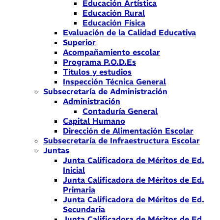
Educación Artística
Educación Rural
Educación Física
Evaluación de la Calidad Educativa
Superior
Acompañamiento escolar
Programa P.O.D.Es
Títulos y estudios
Inspección Técnica General
Subsecretaría de Administración
Administración
Contaduría General
Capital Humano
Dirección de Alimentación Escolar
Subsecretaría de Infraestructura Escolar
Juntas
Junta Calificadora de Méritos de Ed.
Inicial
Junta Calificadora de Méritos de Ed.
Primaria
Junta Calificadora de Méritos de Ed.
Secundaria
Junta Calificadora de Méritos de Ed.