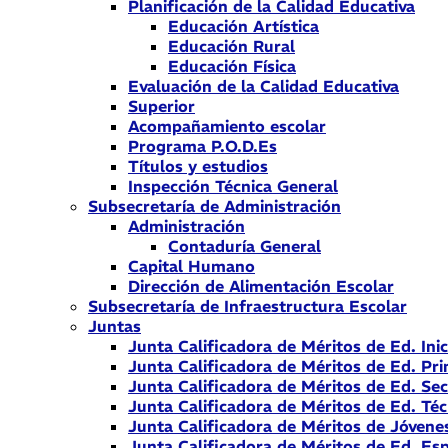
Planificación de la Calidad Educativa
Educación Artística
Educación Rural
Educación Física
Evaluación de la Calidad Educativa
Superior
Acompañamiento escolar
Programa P.O.D.Es
Títulos y estudios
Inspección Técnica General
Subsecretaría de Administración
Administración
Contaduría General
Capital Humano
Dirección de Alimentación Escolar
Subsecretaría de Infraestructura Escolar
Juntas
Junta Calificadora de Méritos de Ed. Inic
Junta Calificadora de Méritos de Ed. Pri
Junta Calificadora de Méritos de Ed. Se
Junta Calificadora de Méritos de Ed. Téc
Junta Calificadora de Méritos de Jóvene
Junta Calificadora de Méritos de Ed. Esp