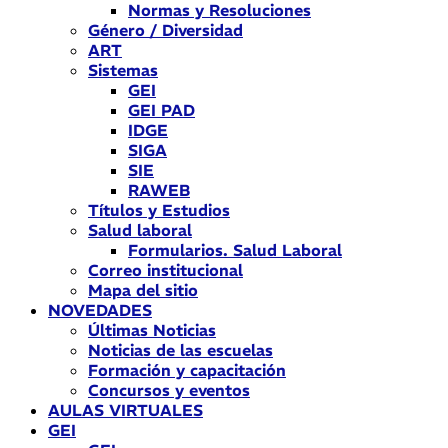
Normas y Resoluciones
Género / Diversidad
ART
Sistemas
GEI
GEI PAD
IDGE
SIGA
SIE
RAWEB
Títulos y Estudios
Salud laboral
Formularios. Salud Laboral
Correo institucional
Mapa del sitio
NOVEDADES
Últimas Noticias
Noticias de las escuelas
Formación y capacitación
Concursos y eventos
AULAS VIRTUALES
GEI