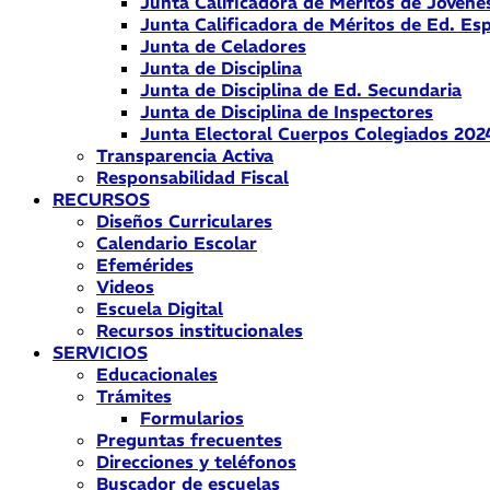
Junta Calificadora de Méritos de Jóvene
Junta Calificadora de Méritos de Ed. Esp
Junta de Celadores
Junta de Disciplina
Junta de Disciplina de Ed. Secundaria
Junta de Disciplina de Inspectores
Junta Electoral Cuerpos Colegiados 202
Transparencia Activa
Responsabilidad Fiscal
RECURSOS
Diseños Curriculares
Calendario Escolar
Efemérides
Videos
Escuela Digital
Recursos institucionales
SERVICIOS
Educacionales
Trámites
Formularios
Preguntas frecuentes
Direcciones y teléfonos
Buscador de escuelas