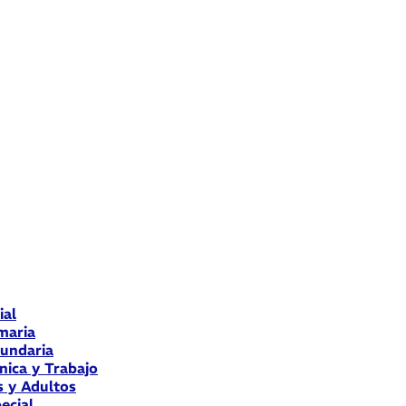
ial
maria
cundaria
nica y Trabajo
s y Adultos
ecial