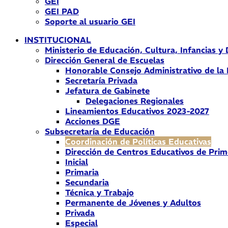
GEI
GEI PAD
Soporte al usuario GEI
INSTITUCIONAL
Ministerio de Educación, Cultura, Infancias y
Dirección General de Escuelas
Honorable Consejo Administrativo de la
Secretaría Privada
Jefatura de Gabinete
Delegaciones Regionales
Lineamientos Educativos 2023-2027
Acciones DGE
Subsecretaría de Educación
Coordinación de Políticas Educativas
Dirección de Centros Educativos de Prim
Inicial
Primaria
Secundaria
Técnica y Trabajo
Permanente de Jóvenes y Adultos
Privada
Especial