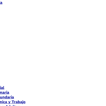
ia
ial
maria
cundaria
nica y Trabajo