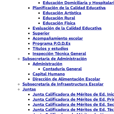
Educación Domiciliaria y Hospitalar
Planificación de la Calidad Educativa
Educación Artística
Educación Rural
Educación Física
Evaluación de la Calidad Educativa
Superior
Acompañamiento escolar
Programa P.O.D.Es
Títulos y estudios
Inspección Técnica General
Subsecretaría de Administración
Administración
Contaduría General
Capital Humano
Dirección de Alimentación Escolar
Subsecretaría de Infraestructura Escolar
Juntas
Junta Calificadora de Méritos de Ed. Inic
Junta Calificadora de Méritos de Ed. Pri
Junta Calificadora de Méritos de Ed. Se
Junta Calificadora de Méritos de Ed. Téc