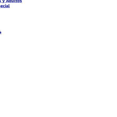
s y Adultos
ecial
4