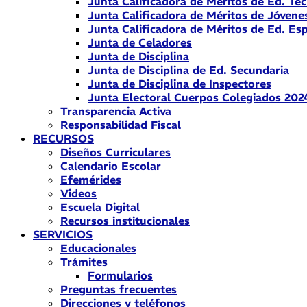
Junta Calificadora de Méritos de Ed. Téc
Junta Calificadora de Méritos de Jóvene
Junta Calificadora de Méritos de Ed. Esp
Junta de Celadores
Junta de Disciplina
Junta de Disciplina de Ed. Secundaria
Junta de Disciplina de Inspectores
Junta Electoral Cuerpos Colegiados 202
Transparencia Activa
Responsabilidad Fiscal
RECURSOS
Diseños Curriculares
Calendario Escolar
Efemérides
Videos
Escuela Digital
Recursos institucionales
SERVICIOS
Educacionales
Trámites
Formularios
Preguntas frecuentes
Direcciones y teléfonos