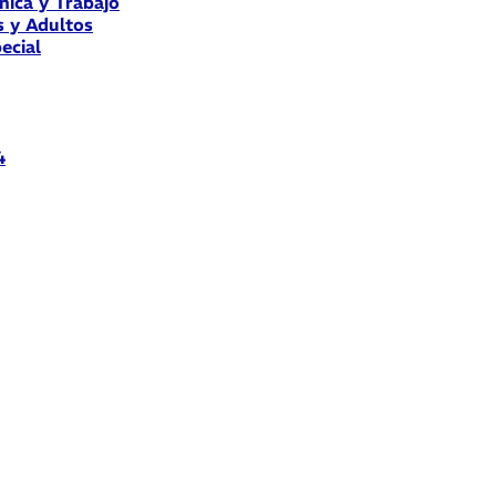
nica y Trabajo
s y Adultos
ecial
4