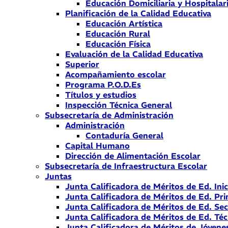
Educación Domiciliaria y Hospitalar
Planificación de la Calidad Educativa
Educación Artística
Educación Rural
Educación Física
Evaluación de la Calidad Educativa
Superior
Acompañamiento escolar
Programa P.O.D.Es
Títulos y estudios
Inspección Técnica General
Subsecretaría de Administración
Administración
Contaduría General
Capital Humano
Dirección de Alimentación Escolar
Subsecretaría de Infraestructura Escolar
Juntas
Junta Calificadora de Méritos de Ed. Inic
Junta Calificadora de Méritos de Ed. Pri
Junta Calificadora de Méritos de Ed. Se
Junta Calificadora de Méritos de Ed. Téc
Junta Calificadora de Méritos de Jóvene