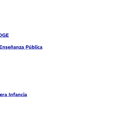
 DGE
 Enseñanza Pública
era Infancia