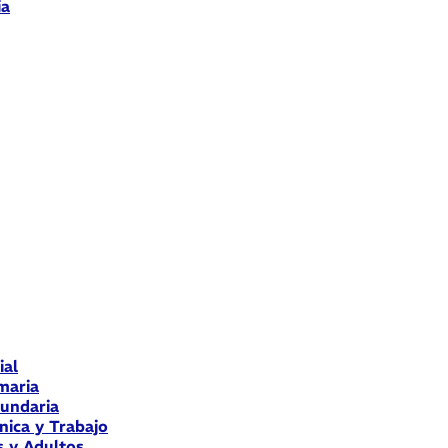
ia
ial
maria
cundaria
nica y Trabajo
s y Adultos