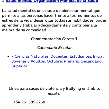
🔗
Salud mental. Organización Mundial de la Salud
La salud mental es un estado de bienestar mental que
permite a las personas hacer frente a los momentos de
estrés de la vida, desarrollar todas sus habilidades, poder
aprender
y trabajar adecuadamente y contribuir a la
mejora de su comunidad
Conmemoración Forma 3
Calendario Escolar
- Ciencias Naturales
,
Docentes
,
Estudiantes
,
Inicial
,
Jóvenes y Adultos
,
Octubre
,
Primario
,
Secundario
,
Superior
Línea para casos de violencia y Bullying en ámbito
escolar
+54 261 385 2768 –
Teléfonos de interés DGE