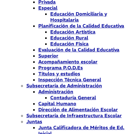
Privada
Especial
Educación Domiciliaria y
Hospitalaria
Planificación de la Calidad Educativa
Educación Artística
Educación Rural
Educación Física
Evaluación de la Calidad Educativa
Superior
Acompañamiento escolar
Programa P.O.D.Es
Títulos y estudios
Inspección Técnica General
Subsecretaría de Administración
Administración
Contaduría General
Capital Humano
Dirección de Alimentación Escolar
Subsecretaría de Infraestructura Escolar
Juntas
Junta Calificadora de Méritos de Ed.
Inicial