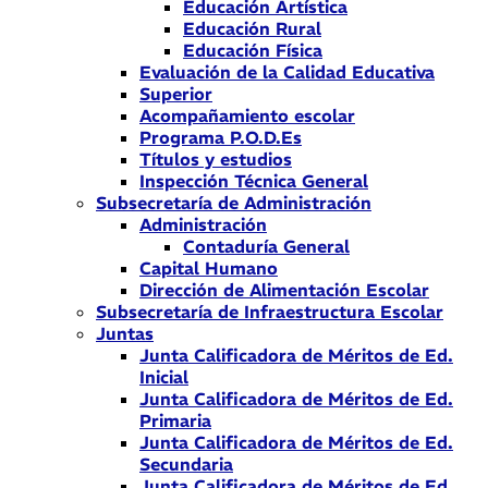
Educación Artística
Educación Rural
Educación Física
Evaluación de la Calidad Educativa
Superior
Acompañamiento escolar
Programa P.O.D.Es
Títulos y estudios
Inspección Técnica General
Subsecretaría de Administración
Administración
Contaduría General
Capital Humano
Dirección de Alimentación Escolar
Subsecretaría de Infraestructura Escolar
Juntas
Junta Calificadora de Méritos de Ed.
Inicial
Junta Calificadora de Méritos de Ed.
Primaria
Junta Calificadora de Méritos de Ed.
Secundaria
Junta Calificadora de Méritos de Ed.