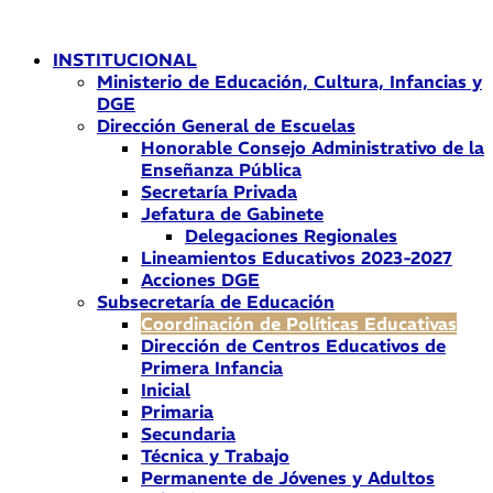
Ir
al
INSTITUCIONAL
contenido
Ministerio de Educación, Cultura, Infancias y
DGE
Dirección General de Escuelas
Honorable Consejo Administrativo de la
Enseñanza Pública
Secretaría Privada
Jefatura de Gabinete
Delegaciones Regionales
Lineamientos Educativos 2023-2027
Acciones DGE
Subsecretaría de Educación
Coordinación de Políticas Educativas
Dirección de Centros Educativos de
Primera Infancia
Inicial
Primaria
Secundaria
Técnica y Trabajo
Permanente de Jóvenes y Adultos