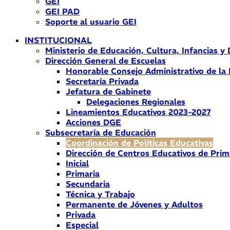
GEI
GEI PAD
Soporte al usuario GEI
INSTITUCIONAL
Ministerio de Educación, Cultura, Infancias y
Dirección General de Escuelas
Honorable Consejo Administrativo de la
Secretaría Privada
Jefatura de Gabinete
Delegaciones Regionales
Lineamientos Educativos 2023-2027
Acciones DGE
Subsecretaría de Educación
Coordinación de Políticas Educativas
Dirección de Centros Educativos de Prim
Inicial
Primaria
Secundaria
Técnica y Trabajo
Permanente de Jóvenes y Adultos
Privada
Especial