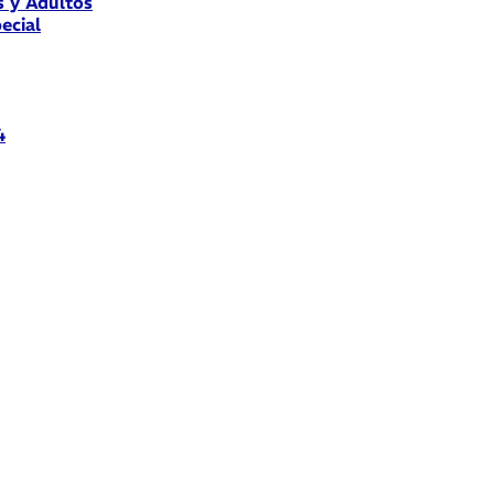
s y Adultos
ecial
4