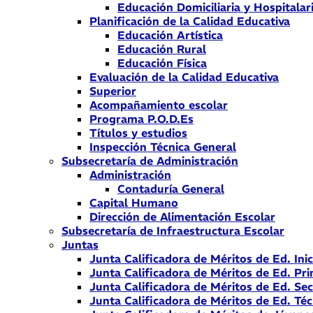
Educación Domiciliaria y Hospitalar
Planificación de la Calidad Educativa
Educación Artística
Educación Rural
Educación Física
Evaluación de la Calidad Educativa
Superior
Acompañamiento escolar
Programa P.O.D.Es
Títulos y estudios
Inspección Técnica General
Subsecretaría de Administración
Administración
Contaduría General
Capital Humano
Dirección de Alimentación Escolar
Subsecretaría de Infraestructura Escolar
Juntas
Junta Calificadora de Méritos de Ed. Inic
Junta Calificadora de Méritos de Ed. Pri
Junta Calificadora de Méritos de Ed. Se
Junta Calificadora de Méritos de Ed. Téc