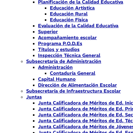
Planificación de la Calidad Educativa
Educación Artística
Educación Rural
Educación Física
Evaluación de la Calidad Educativa
Superior
Acompañamiento escolar
Programa P.O.D.Es
Títulos y estudios
Inspección Técnica General
Subsecretaría de Administración
Administración
Contaduría General
Capital Humano
Dirección de Alimentación Escolar
Subsecretaría de Infraestructura Escolar
Juntas
Junta Calificadora de Méritos de Ed. Inic
Junta Calificadora de Méritos de Ed. Pri
Junta Calificadora de Méritos de Ed. Se
Junta Calificadora de Méritos de Ed. Téc
Junta Calificadora de Méritos de Jóvene
Junta Calificadora de Méritos de Ed. Esp