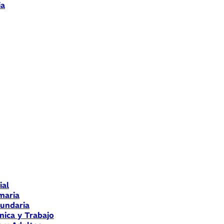
ia
ial
maria
cundaria
nica y Trabajo