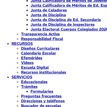
Junta Calificadora de Méritos de Jóvene
Junta Calificadora de Méritos de Ed. Esp
Junta de Celadores
Junta de Disciplina
Junta de Disciplina de Ed. Secundaria
Junta de Disciplina de Inspectores
Junta Electoral Cuerpos Colegiados 202
Transparencia Activa
Responsabilidad Fiscal
RECURSOS
Diseños Curriculares
Calendario Escolar
Efemérides
Videos
Escuela Digital
Recursos institucionales
SERVICIOS
Educacionales
Trámites
Formularios
Preguntas frecuentes
Direcciones y teléfonos
Buscador de escuelas