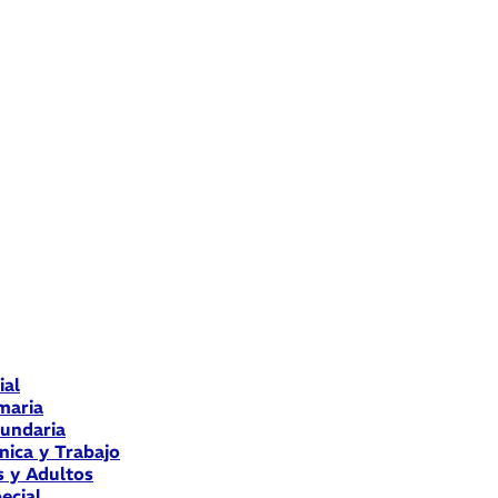
ial
maria
cundaria
nica y Trabajo
s y Adultos
ecial