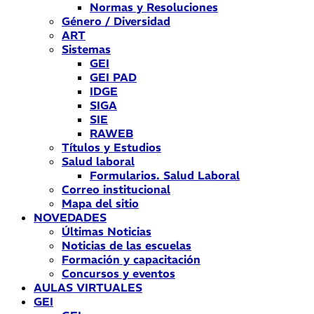
Normas y Resoluciones
Género / Diversidad
ART
Sistemas
GEI
GEI PAD
IDGE
SIGA
SIE
RAWEB
Títulos y Estudios
Salud laboral
Formularios. Salud Laboral
Correo institucional
Mapa del sitio
NOVEDADES
Últimas Noticias
Noticias de las escuelas
Formación y capacitación
Concursos y eventos
AULAS VIRTUALES
GEI