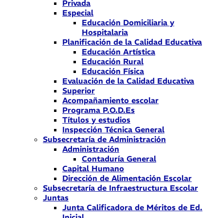
Privada
Especial
Educación Domiciliaria y
Hospitalaria
Planificación de la Calidad Educativa
Educación Artística
Educación Rural
Educación Física
Evaluación de la Calidad Educativa
Superior
Acompañamiento escolar
Programa P.O.D.Es
Títulos y estudios
Inspección Técnica General
Subsecretaría de Administración
Administración
Contaduría General
Capital Humano
Dirección de Alimentación Escolar
Subsecretaría de Infraestructura Escolar
Juntas
Junta Calificadora de Méritos de Ed.
Inicial