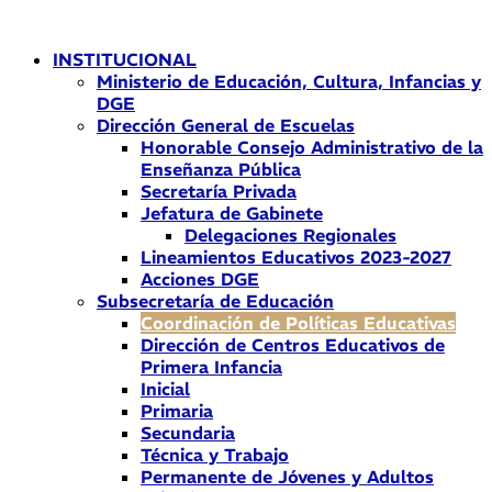
Ir
al
INSTITUCIONAL
contenido
Ministerio de Educación, Cultura, Infancias y
DGE
Dirección General de Escuelas
Honorable Consejo Administrativo de la
Enseñanza Pública
Secretaría Privada
Jefatura de Gabinete
Delegaciones Regionales
Lineamientos Educativos 2023-2027
Acciones DGE
Subsecretaría de Educación
Coordinación de Políticas Educativas
Dirección de Centros Educativos de
Primera Infancia
Inicial
Primaria
Secundaria
Técnica y Trabajo
Permanente de Jóvenes y Adultos