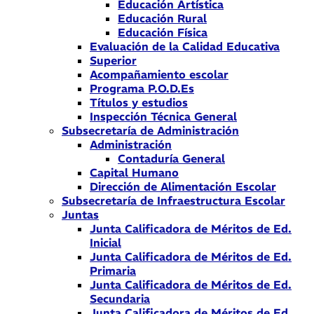
Educación Artística
Educación Rural
Educación Física
Evaluación de la Calidad Educativa
Superior
Acompañamiento escolar
Programa P.O.D.Es
Títulos y estudios
Inspección Técnica General
Subsecretaría de Administración
Administración
Contaduría General
Capital Humano
Dirección de Alimentación Escolar
Subsecretaría de Infraestructura Escolar
Juntas
Junta Calificadora de Méritos de Ed.
Inicial
Junta Calificadora de Méritos de Ed.
Primaria
Junta Calificadora de Méritos de Ed.
Secundaria
Junta Calificadora de Méritos de Ed.