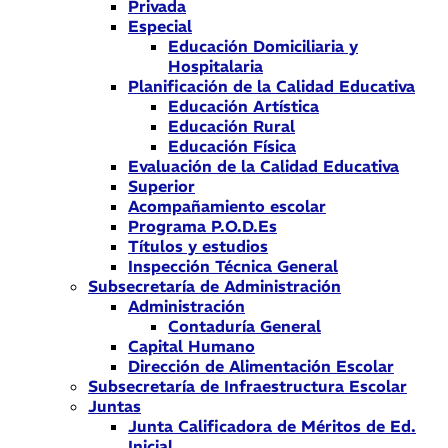
Privada
Especial
Educación Domiciliaria y
Hospitalaria
Planificación de la Calidad Educativa
Educación Artística
Educación Rural
Educación Física
Evaluación de la Calidad Educativa
Superior
Acompañamiento escolar
Programa P.O.D.Es
Títulos y estudios
Inspección Técnica General
Subsecretaría de Administración
Administración
Contaduría General
Capital Humano
Dirección de Alimentación Escolar
Subsecretaría de Infraestructura Escolar
Juntas
Junta Calificadora de Méritos de Ed.
Inicial