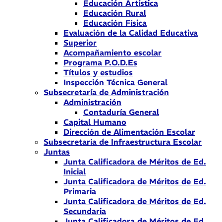
Educación Artística
Educación Rural
Educación Física
Evaluación de la Calidad Educativa
Superior
Acompañamiento escolar
Programa P.O.D.Es
Títulos y estudios
Inspección Técnica General
Subsecretaría de Administración
Administración
Contaduría General
Capital Humano
Dirección de Alimentación Escolar
Subsecretaría de Infraestructura Escolar
Juntas
Junta Calificadora de Méritos de Ed.
Inicial
Junta Calificadora de Méritos de Ed.
Primaria
Junta Calificadora de Méritos de Ed.
Secundaria
Junta Calificadora de Méritos de Ed.