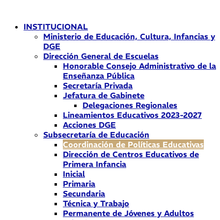
Ir
al
INSTITUCIONAL
contenido
Ministerio de Educación, Cultura, Infancias y
DGE
Dirección General de Escuelas
Honorable Consejo Administrativo de la
Enseñanza Pública
Secretaría Privada
Jefatura de Gabinete
Delegaciones Regionales
Lineamientos Educativos 2023-2027
Acciones DGE
Subsecretaría de Educación
Coordinación de Políticas Educativas
Dirección de Centros Educativos de
Primera Infancia
Inicial
Primaria
Secundaria
Técnica y Trabajo
Permanente de Jóvenes y Adultos