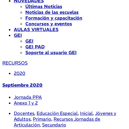
NOVEDADES
Últimas Noticias
Noticias de las escuelas
Formación y capacitación
Concursos y eventos
AULAS VIRTUALES
GEI
GEI
GEI PAD
Soporte al usuario GEI
RECURSOS
2020
Septiembre 2020
Jornada PPA
Anexo 1 y 2
Docentes
,
Educación Especial
,
Inicial
,
Jóvenes y
Adultos
,
Primario
,
Recursos Jornadas de
Articulación
,
Secundario