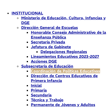
Ir
al
INSTITUCIONAL
contenido
Ministerio de Educación, Cultura, Infancias y
DGE
Dirección General de Escuelas
Honorable Consejo Administrativo de la
Enseñanza Pública
Secretaría Privada
Jefatura de Gabinete
Delegaciones Regionales
Lineamientos Educativos 2023-2027
Acciones DGE
Subsecretaría de Educación
Coordinación de Políticas Educativas
Dirección de Centros Educativos de
Primera Infancia
Inicial
Primaria
Secundaria
Técnica y Trabajo
Permanente de Jóvenes y Adultos