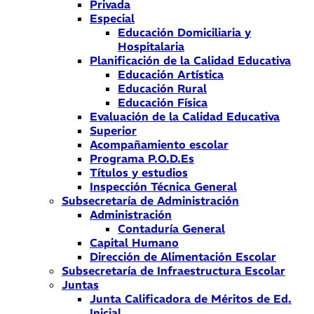
Privada
Especial
Educación Domiciliaria y
Hospitalaria
Planificación de la Calidad Educativa
Educación Artística
Educación Rural
Educación Física
Evaluación de la Calidad Educativa
Superior
Acompañamiento escolar
Programa P.O.D.Es
Títulos y estudios
Inspección Técnica General
Subsecretaría de Administración
Administración
Contaduría General
Capital Humano
Dirección de Alimentación Escolar
Subsecretaría de Infraestructura Escolar
Juntas
Junta Calificadora de Méritos de Ed.
Inicial