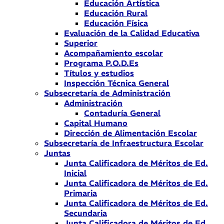
Educación Artística
Educación Rural
Educación Física
Evaluación de la Calidad Educativa
Superior
Acompañamiento escolar
Programa P.O.D.Es
Títulos y estudios
Inspección Técnica General
Subsecretaría de Administración
Administración
Contaduría General
Capital Humano
Dirección de Alimentación Escolar
Subsecretaría de Infraestructura Escolar
Juntas
Junta Calificadora de Méritos de Ed.
Inicial
Junta Calificadora de Méritos de Ed.
Primaria
Junta Calificadora de Méritos de Ed.
Secundaria
Junta Calificadora de Méritos de Ed.