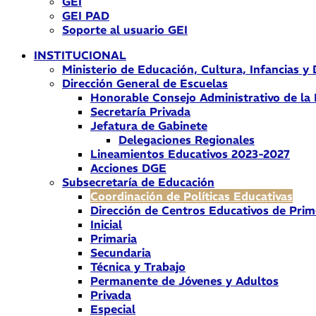
GEI
GEI PAD
Soporte al usuario GEI
INSTITUCIONAL
Ministerio de Educación, Cultura, Infancias y
Dirección General de Escuelas
Honorable Consejo Administrativo de la
Secretaría Privada
Jefatura de Gabinete
Delegaciones Regionales
Lineamientos Educativos 2023-2027
Acciones DGE
Subsecretaría de Educación
Coordinación de Políticas Educativas
Dirección de Centros Educativos de Prim
Inicial
Primaria
Secundaria
Técnica y Trabajo
Permanente de Jóvenes y Adultos
Privada
Especial