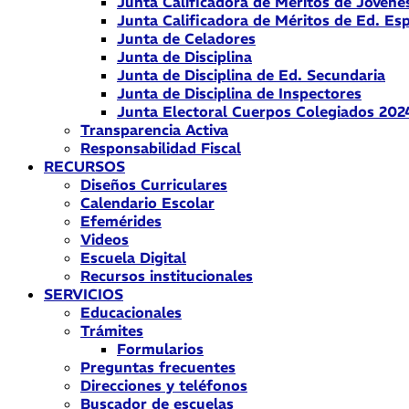
Junta Calificadora de Méritos de Jóvene
Junta Calificadora de Méritos de Ed. Esp
Junta de Celadores
Junta de Disciplina
Junta de Disciplina de Ed. Secundaria
Junta de Disciplina de Inspectores
Junta Electoral Cuerpos Colegiados 202
Transparencia Activa
Responsabilidad Fiscal
RECURSOS
Diseños Curriculares
Calendario Escolar
Efemérides
Videos
Escuela Digital
Recursos institucionales
SERVICIOS
Educacionales
Trámites
Formularios
Preguntas frecuentes
Direcciones y teléfonos
Buscador de escuelas