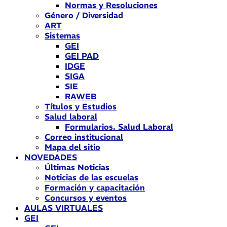
Normas y Resoluciones
Género / Diversidad
ART
Sistemas
GEI
GEI PAD
IDGE
SIGA
SIE
RAWEB
Títulos y Estudios
Salud laboral
Formularios. Salud Laboral
Correo institucional
Mapa del sitio
NOVEDADES
Últimas Noticias
Noticias de las escuelas
Formación y capacitación
Concursos y eventos
AULAS VIRTUALES
GEI