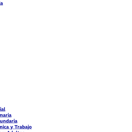
ia
ial
maria
cundaria
nica y Trabajo