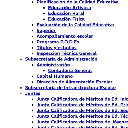
Planificación de la Calidad Educativa
Educación Artística
Educación Rural
Educación Física
Evaluación de la Calidad Educativa
Superior
Acompañamiento escolar
Programa P.O.D.Es
Títulos y estudios
Inspección Técnica General
Subsecretaría de Administración
Administración
Contaduría General
Capital Humano
Dirección de Alimentación Escolar
Subsecretaría de Infraestructura Escolar
Juntas
Junta Calificadora de Méritos de Ed. Inic
Junta Calificadora de Méritos de Ed. Pri
Junta Calificadora de Méritos de Ed. Se
Junta Calificadora de Méritos de Ed. Téc
Junta Calificadora de Méritos de Jóvene
Junta Calificadora de Méritos de Ed. Esp