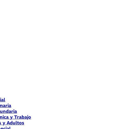
ial
maria
cundaria
nica y Trabajo
s y Adultos
ecial