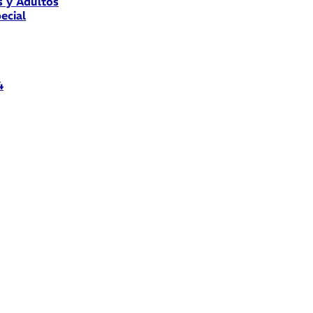
s y Adultos
ecial
4