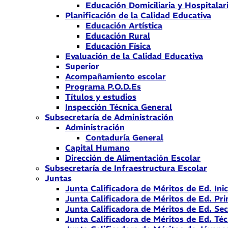
Educación Domiciliaria y Hospitalar
Planificación de la Calidad Educativa
Educación Artística
Educación Rural
Educación Física
Evaluación de la Calidad Educativa
Superior
Acompañamiento escolar
Programa P.O.D.Es
Títulos y estudios
Inspección Técnica General
Subsecretaría de Administración
Administración
Contaduría General
Capital Humano
Dirección de Alimentación Escolar
Subsecretaría de Infraestructura Escolar
Juntas
Junta Calificadora de Méritos de Ed. Inic
Junta Calificadora de Méritos de Ed. Pri
Junta Calificadora de Méritos de Ed. Se
Junta Calificadora de Méritos de Ed. Téc