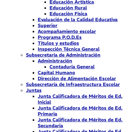
Educación Artística
Educación Rural
Educación Física
Evaluación de la Calidad Educativa
Superior
Acompañamiento escolar
Programa P.O.D.Es
Títulos y estudios
Inspección Técnica General
Subsecretaría de Administración
Administración
Contaduría General
Capital Humano
Dirección de Alimentación Escolar
Subsecretaría de Infraestructura Escolar
Juntas
Junta Calificadora de Méritos de Ed.
Inicial
Junta Calificadora de Méritos de Ed.
Primaria
Junta Calificadora de Méritos de Ed.
Secundaria
Junta Calificadora de Méritos de Ed.