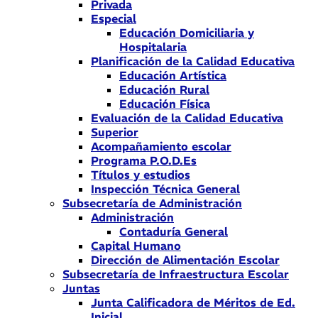
Privada
Especial
Educación Domiciliaria y
Hospitalaria
Planificación de la Calidad Educativa
Educación Artística
Educación Rural
Educación Física
Evaluación de la Calidad Educativa
Superior
Acompañamiento escolar
Programa P.O.D.Es
Títulos y estudios
Inspección Técnica General
Subsecretaría de Administración
Administración
Contaduría General
Capital Humano
Dirección de Alimentación Escolar
Subsecretaría de Infraestructura Escolar
Juntas
Junta Calificadora de Méritos de Ed.
Inicial