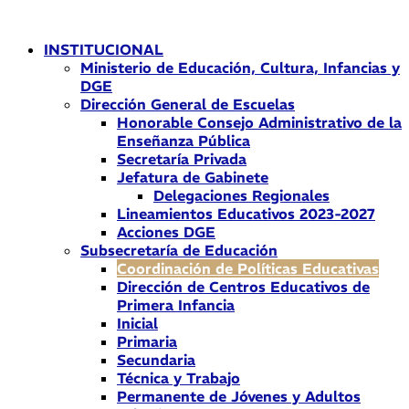
Ir
al
INSTITUCIONAL
contenido
Ministerio de Educación, Cultura, Infancias y
DGE
Dirección General de Escuelas
Honorable Consejo Administrativo de la
Enseñanza Pública
Secretaría Privada
Jefatura de Gabinete
Delegaciones Regionales
Lineamientos Educativos 2023-2027
Acciones DGE
Subsecretaría de Educación
Coordinación de Políticas Educativas
Dirección de Centros Educativos de
Primera Infancia
Inicial
Primaria
Secundaria
Técnica y Trabajo
Permanente de Jóvenes y Adultos