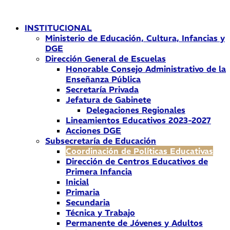
Ir
al
INSTITUCIONAL
contenido
Ministerio de Educación, Cultura, Infancias y
DGE
Dirección General de Escuelas
Honorable Consejo Administrativo de la
Enseñanza Pública
Secretaría Privada
Jefatura de Gabinete
Delegaciones Regionales
Lineamientos Educativos 2023-2027
Acciones DGE
Subsecretaría de Educación
Coordinación de Políticas Educativas
Dirección de Centros Educativos de
Primera Infancia
Inicial
Primaria
Secundaria
Técnica y Trabajo
Permanente de Jóvenes y Adultos