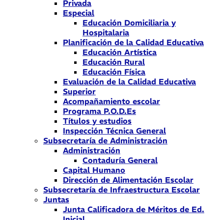
Privada
Especial
Educación Domiciliaria y
Hospitalaria
Planificación de la Calidad Educativa
Educación Artística
Educación Rural
Educación Física
Evaluación de la Calidad Educativa
Superior
Acompañamiento escolar
Programa P.O.D.Es
Títulos y estudios
Inspección Técnica General
Subsecretaría de Administración
Administración
Contaduría General
Capital Humano
Dirección de Alimentación Escolar
Subsecretaría de Infraestructura Escolar
Juntas
Junta Calificadora de Méritos de Ed.
Inicial