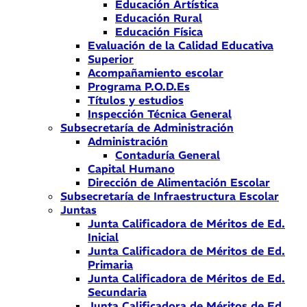
Educación Artística
Educación Rural
Educación Física
Evaluación de la Calidad Educativa
Superior
Acompañamiento escolar
Programa P.O.D.Es
Títulos y estudios
Inspección Técnica General
Subsecretaría de Administración
Administración
Contaduría General
Capital Humano
Dirección de Alimentación Escolar
Subsecretaría de Infraestructura Escolar
Juntas
Junta Calificadora de Méritos de Ed.
Inicial
Junta Calificadora de Méritos de Ed.
Primaria
Junta Calificadora de Méritos de Ed.
Secundaria
Junta Calificadora de Méritos de Ed.