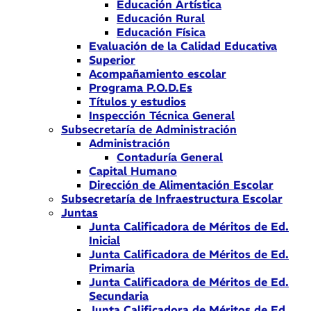
Educación Artística
Educación Rural
Educación Física
Evaluación de la Calidad Educativa
Superior
Acompañamiento escolar
Programa P.O.D.Es
Títulos y estudios
Inspección Técnica General
Subsecretaría de Administración
Administración
Contaduría General
Capital Humano
Dirección de Alimentación Escolar
Subsecretaría de Infraestructura Escolar
Juntas
Junta Calificadora de Méritos de Ed.
Inicial
Junta Calificadora de Méritos de Ed.
Primaria
Junta Calificadora de Méritos de Ed.
Secundaria
Junta Calificadora de Méritos de Ed.