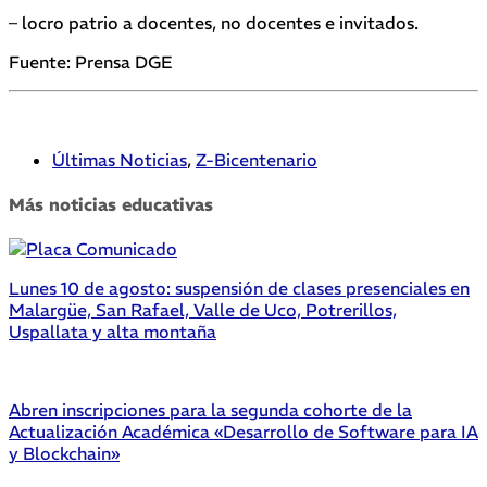
–
locro patrio a d
ocentes, no docentes e invitados.
Fuente: Prensa DGE
Últimas Noticias
,
Z-Bicentenario
Más noticias educativas
Lunes 10 de agosto: suspensión de clases presenciales en
Malargüe, San Rafael, Valle de Uco, Potrerillos,
Uspallata y alta montaña
Abren inscripciones para la segunda cohorte de la
Actualización Académica «Desarrollo de Software para IA
y Blockchain»