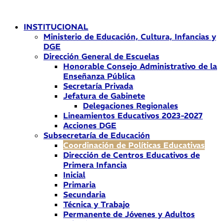
Ir
al
INSTITUCIONAL
contenido
Ministerio de Educación, Cultura, Infancias y
DGE
Dirección General de Escuelas
Honorable Consejo Administrativo de la
Enseñanza Pública
Secretaría Privada
Jefatura de Gabinete
Delegaciones Regionales
Lineamientos Educativos 2023-2027
Acciones DGE
Subsecretaría de Educación
Coordinación de Políticas Educativas
Dirección de Centros Educativos de
Primera Infancia
Inicial
Primaria
Secundaria
Técnica y Trabajo
Permanente de Jóvenes y Adultos