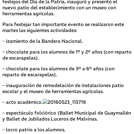
festejo
s del Día de la Patria, inauguró
y presentó
el
nuevo patio
del establecimiento
con un
museo con
herramientas agrícolas.
Para festejar tan importante evento se realizaron
este
martes las siguientes actividades:
–
izamiento de la Bandera Nacional.
– chocolate para los alumnos de 1º y 2º años (con reparto
de escarapelas)
.
–
c
hocolate para los alumnos de 3º a 6º años (con
reparto de escarapelas)
.
–
i
nauguración de remodelación de instalaciones
patio
escolar
y
el museo de herramientas agrícolas.
–
acto a
cadémico
.
–
espectáculo
folclórico (Ballet Municipal de Guaymallén
y Ballet
de Jubilados Luceros de Malvinas
.
–
l
ocro patrio a los alumnos
.