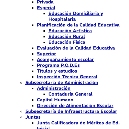
Privada
Especial
Educación Domiciliaria y
Hospitalaria
Planificación de la Calidad Educativa
Educación Artística
Educación Rural
Educación Física
Evaluación de la Calidad Educativa
Superior
Acompañamiento escolar
Programa P.O.D.Es
Títulos y estudios
Inspección Técnica General
Subsecretaría de Administración
Administración
Contaduría General
Capital Humano
Dirección de Alimentación Escolar
Subsecretaría de Infraestructura Escolar
Juntas
Junta Calificadora de Méritos de Ed.
Inicial