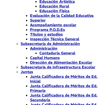
Educación Artística
Educación Rural
Educación Física
Evaluación de la Calidad Educativa
Superior
Acompañamiento escolar
Programa P.O.D.Es
Títulos y estudios
Inspección Técnica General
Subsecretaría de Administración
Administración
Contaduría General
Capital Humano
Dirección de Alimentación Escolar
Subsecretaría de Infraestructura Escolar
Juntas
Junta Calificadora de Méritos de Ed.
Inicial
Junta Calificadora de Méritos de Ed.
Primaria
Junta Calificadora de Méritos de Ed.
Secundaria
Junta Calificadora de Méritos de Ed.