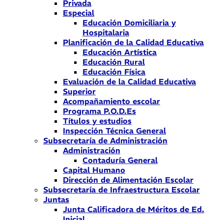
Privada
Especial
Educación Domiciliaria y
Hospitalaria
Planificación de la Calidad Educativa
Educación Artística
Educación Rural
Educación Física
Evaluación de la Calidad Educativa
Superior
Acompañamiento escolar
Programa P.O.D.Es
Títulos y estudios
Inspección Técnica General
Subsecretaría de Administración
Administración
Contaduría General
Capital Humano
Dirección de Alimentación Escolar
Subsecretaría de Infraestructura Escolar
Juntas
Junta Calificadora de Méritos de Ed.
Inicial