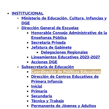
Ir
al
INSTITUCIONAL
contenido
Ministerio de Educación, Cultura, Infancias y
DGE
Dirección General de Escuelas
Honorable Consejo Administrativo de la
Enseñanza Pública
Secretaría Privada
Jefatura de Gabinete
Delegaciones Regionales
Lineamientos Educativos 2023-2027
Acciones DGE
Subsecretaría de Educación
Coordinación de Políticas Educativas
Dirección de Centros Educativos de
Primera Infancia
Inicial
Primaria
Secundaria
Técnica y Trabajo
Permanente de Jóvenes y Adultos