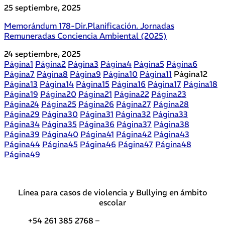
25 septiembre, 2025
Memorándum 178-Dir.Planificación. Jornadas
Remuneradas Conciencia Ambiental (2025)
24 septiembre, 2025
Página
1
Página
2
Página
3
Página
4
Página
5
Página
6
Página
7
Página
8
Página
9
Página
10
Página
11
Página
12
Página
13
Página
14
Página
15
Página
16
Página
17
Página
18
Página
19
Página
20
Página
21
Página
22
Página
23
Página
24
Página
25
Página
26
Página
27
Página
28
Página
29
Página
30
Página
31
Página
32
Página
33
Página
34
Página
35
Página
36
Página
37
Página
38
Página
39
Página
40
Página
41
Página
42
Página
43
Página
44
Página
45
Página
46
Página
47
Página
48
Página
49
Línea para casos de violencia y Bullying en ámbito
escolar
+54 261 385 2768 –
Teléfonos de interés DGE