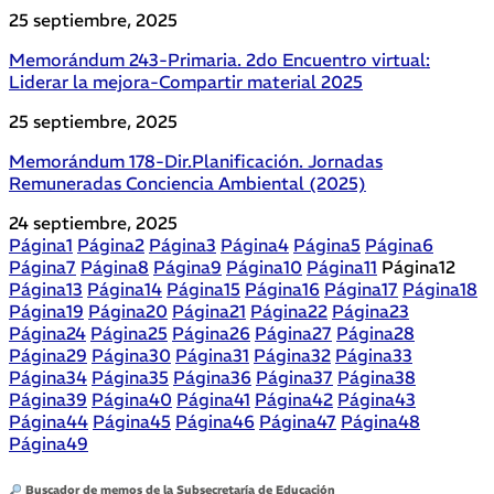
25 septiembre, 2025
Memorándum 243-Primaria. 2do Encuentro virtual:
Liderar la mejora-Compartir material 2025
25 septiembre, 2025
Memorándum 178-Dir.Planificación. Jornadas
Remuneradas Conciencia Ambiental (2025)
24 septiembre, 2025
Página
1
Página
2
Página
3
Página
4
Página
5
Página
6
Página
7
Página
8
Página
9
Página
10
Página
11
Página
12
Página
13
Página
14
Página
15
Página
16
Página
17
Página
18
Página
19
Página
20
Página
21
Página
22
Página
23
Página
24
Página
25
Página
26
Página
27
Página
28
Página
29
Página
30
Página
31
Página
32
Página
33
Página
34
Página
35
Página
36
Página
37
Página
38
Página
39
Página
40
Página
41
Página
42
Página
43
Página
44
Página
45
Página
46
Página
47
Página
48
Página
49
Buscador de memos de la Subsecretaría de Educación