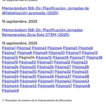
Memorándum 169-Dir. Planificación. Jornadas de
Alfabetización avanzada (2025)
15 septiembre, 2025
Memorándum 168-Dir. Planificación.Jornadas
Remuneradas Zona Este STEM (2025)
15 septiembre, 2025
Página
1
Página
2
Página
3
Página
4
Página
5
Página
6
Página
7
Página
8
Página
9
Página
10
Página
11
Página
12
Página
13
Página
14
Página
15
Página
16
Página
17
Página
18
Página
19
Página
20
Página
21
Página
22
Página
23
Página
24
Página
25
Página
26
Página
27
Página
28
Página
29
Página
30
Página
31
Página
32
Página
33
Página
34
Página
35
Página
36
Página
37
Página
38
Página
39
Página
40
Página
41
Página
42
Página
43
Página
44
Página
45
Página
46
Página
47
Página
48
Página
49
Buscador de memos de la Subsecretaría de Educación