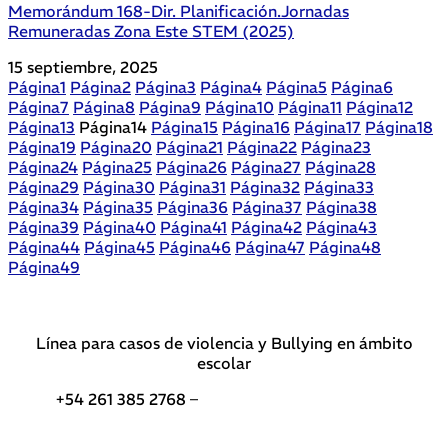
Memorándum 168-Dir. Planificación.Jornadas
Remuneradas Zona Este STEM (2025)
15 septiembre, 2025
Página
1
Página
2
Página
3
Página
4
Página
5
Página
6
Página
7
Página
8
Página
9
Página
10
Página
11
Página
12
Página
13
Página
14
Página
15
Página
16
Página
17
Página
18
Página
19
Página
20
Página
21
Página
22
Página
23
Página
24
Página
25
Página
26
Página
27
Página
28
Página
29
Página
30
Página
31
Página
32
Página
33
Página
34
Página
35
Página
36
Página
37
Página
38
Página
39
Página
40
Página
41
Página
42
Página
43
Página
44
Página
45
Página
46
Página
47
Página
48
Página
49
Línea para casos de violencia y Bullying en ámbito
escolar
+54 261 385 2768 –
Teléfonos de interés DGE