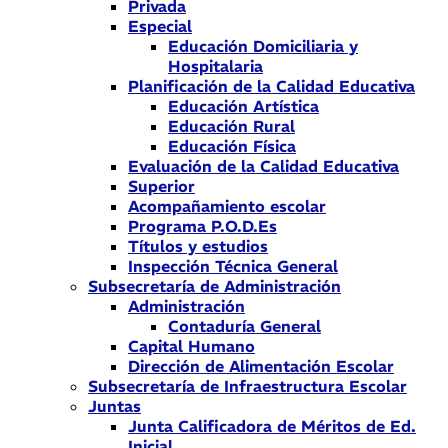
Privada
Especial
Educación Domiciliaria y
Hospitalaria
Planificación de la Calidad Educativa
Educación Artística
Educación Rural
Educación Física
Evaluación de la Calidad Educativa
Superior
Acompañamiento escolar
Programa P.O.D.Es
Títulos y estudios
Inspección Técnica General
Subsecretaría de Administración
Administración
Contaduría General
Capital Humano
Dirección de Alimentación Escolar
Subsecretaría de Infraestructura Escolar
Juntas
Junta Calificadora de Méritos de Ed.
Inicial