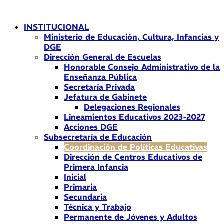
Ir
al
INSTITUCIONAL
contenido
Ministerio de Educación, Cultura, Infancias y
DGE
Dirección General de Escuelas
Honorable Consejo Administrativo de la
Enseñanza Pública
Secretaría Privada
Jefatura de Gabinete
Delegaciones Regionales
Lineamientos Educativos 2023-2027
Acciones DGE
Subsecretaría de Educación
Coordinación de Políticas Educativas
Dirección de Centros Educativos de
Primera Infancia
Inicial
Primaria
Secundaria
Técnica y Trabajo
Permanente de Jóvenes y Adultos