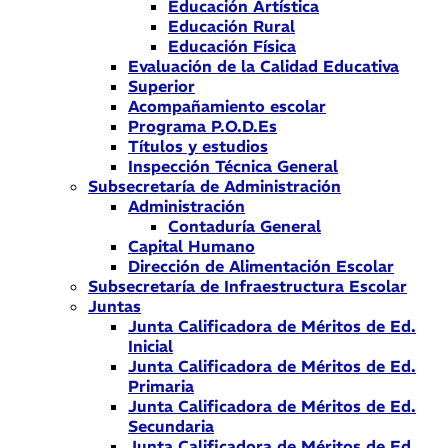
Educación Artística
Educación Rural
Educación Física
Evaluación de la Calidad Educativa
Superior
Acompañamiento escolar
Programa P.O.D.Es
Títulos y estudios
Inspección Técnica General
Subsecretaría de Administración
Administración
Contaduría General
Capital Humano
Dirección de Alimentación Escolar
Subsecretaría de Infraestructura Escolar
Juntas
Junta Calificadora de Méritos de Ed.
Inicial
Junta Calificadora de Méritos de Ed.
Primaria
Junta Calificadora de Méritos de Ed.
Secundaria
Junta Calificadora de Méritos de Ed.