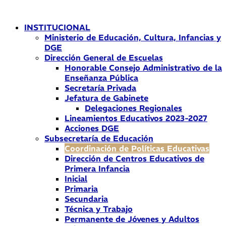
Ir
al
INSTITUCIONAL
contenido
Ministerio de Educación, Cultura, Infancias y
DGE
Dirección General de Escuelas
Honorable Consejo Administrativo de la
Enseñanza Pública
Secretaría Privada
Jefatura de Gabinete
Delegaciones Regionales
Lineamientos Educativos 2023-2027
Acciones DGE
Subsecretaría de Educación
Coordinación de Políticas Educativas
Dirección de Centros Educativos de
Primera Infancia
Inicial
Primaria
Secundaria
Técnica y Trabajo
Permanente de Jóvenes y Adultos