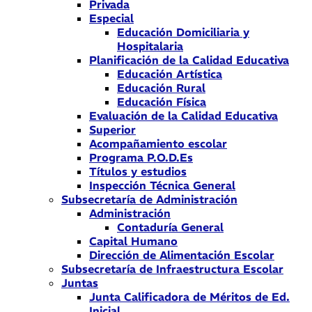
Privada
Especial
Educación Domiciliaria y
Hospitalaria
Planificación de la Calidad Educativa
Educación Artística
Educación Rural
Educación Física
Evaluación de la Calidad Educativa
Superior
Acompañamiento escolar
Programa P.O.D.Es
Títulos y estudios
Inspección Técnica General
Subsecretaría de Administración
Administración
Contaduría General
Capital Humano
Dirección de Alimentación Escolar
Subsecretaría de Infraestructura Escolar
Juntas
Junta Calificadora de Méritos de Ed.
Inicial