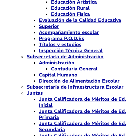
Educación Artística
Educación Rural
Educación Física
Evaluación de la Calidad Educativa
Superior
Acompañamiento escolar
Programa P.O.D.Es
Títulos y estudios
Inspección Técnica General
Subsecretaría de Administración
Administración
Contaduría General
Capital Humano
Dirección de Alimentación Escolar
Subsecretaría de Infraestructura Escolar
Juntas
Junta Calificadora de Méritos de Ed.
Inicial
Junta Calificadora de Méritos de Ed.
Primaria
Junta Calificadora de Méritos de Ed.
Secundaria
Junta Calificadora de Méritos de Ed.