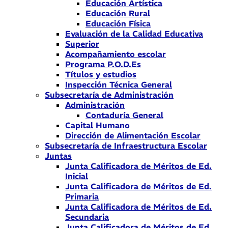
Educación Artística
Educación Rural
Educación Física
Evaluación de la Calidad Educativa
Superior
Acompañamiento escolar
Programa P.O.D.Es
Títulos y estudios
Inspección Técnica General
Subsecretaría de Administración
Administración
Contaduría General
Capital Humano
Dirección de Alimentación Escolar
Subsecretaría de Infraestructura Escolar
Juntas
Junta Calificadora de Méritos de Ed.
Inicial
Junta Calificadora de Méritos de Ed.
Primaria
Junta Calificadora de Méritos de Ed.
Secundaria
Junta Calificadora de Méritos de Ed.