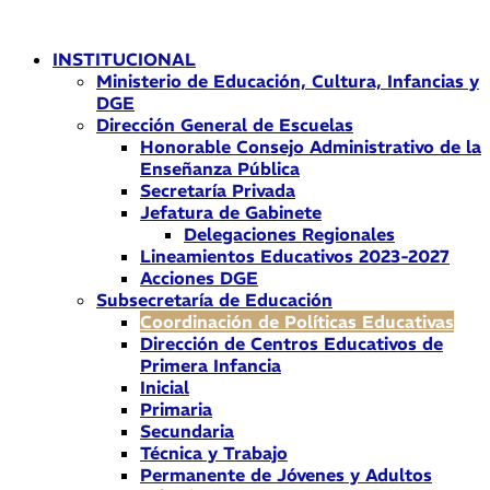
Ir
al
INSTITUCIONAL
contenido
Ministerio de Educación, Cultura, Infancias y
DGE
Dirección General de Escuelas
Honorable Consejo Administrativo de la
Enseñanza Pública
Secretaría Privada
Jefatura de Gabinete
Delegaciones Regionales
Lineamientos Educativos 2023-2027
Acciones DGE
Subsecretaría de Educación
Coordinación de Políticas Educativas
Dirección de Centros Educativos de
Primera Infancia
Inicial
Primaria
Secundaria
Técnica y Trabajo
Permanente de Jóvenes y Adultos