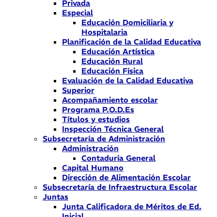
Privada
Especial
Educación Domiciliaria y
Hospitalaria
Planificación de la Calidad Educativa
Educación Artística
Educación Rural
Educación Física
Evaluación de la Calidad Educativa
Superior
Acompañamiento escolar
Programa P.O.D.Es
Títulos y estudios
Inspección Técnica General
Subsecretaría de Administración
Administración
Contaduría General
Capital Humano
Dirección de Alimentación Escolar
Subsecretaría de Infraestructura Escolar
Juntas
Junta Calificadora de Méritos de Ed.
Inicial