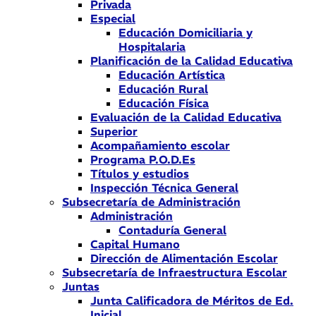
Privada
Especial
Educación Domiciliaria y
Hospitalaria
Planificación de la Calidad Educativa
Educación Artística
Educación Rural
Educación Física
Evaluación de la Calidad Educativa
Superior
Acompañamiento escolar
Programa P.O.D.Es
Títulos y estudios
Inspección Técnica General
Subsecretaría de Administración
Administración
Contaduría General
Capital Humano
Dirección de Alimentación Escolar
Subsecretaría de Infraestructura Escolar
Juntas
Junta Calificadora de Méritos de Ed.
Inicial