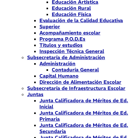
Educación Artística
Educación Rural
Educación Física
Evaluación de la Calidad Educativa
Superior
Acompañamiento escolar
Programa P.O.D.Es
Títulos y estudios
Inspección Técnica General
Subsecretaría de Administración
Administración
Contaduría General
Capital Humano
Dirección de Alimentación Escolar
Subsecretaría de Infraestructura Escolar
Juntas
Junta Calificadora de Méritos de Ed.
Inicial
Junta Calificadora de Méritos de Ed.
Primaria
Junta Calificadora de Méritos de Ed.
Secundaria
Junta Calificadora de Méritos de Ed.