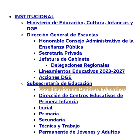
Ir
al
INSTITUCIONAL
contenido
Ministerio de Educación, Cultura, Infancias y
DGE
Dirección General de Escuelas
Honorable Consejo Administrativo de la
Enseñanza Pública
Secretaría Privada
Jefatura de Gabinete
Delegaciones Regionales
Lineamientos Educativos 2023-2027
Acciones DGE
Subsecretaría de Educación
Coordinación de Políticas Educativas
Dirección de Centros Educativos de
Primera Infancia
Inicial
Primaria
Secundaria
Técnica y Trabajo
Permanente de Jóvenes y Adultos