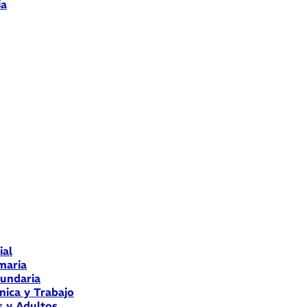
ia
ial
maria
cundaria
nica y Trabajo
s y Adultos