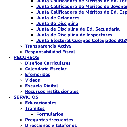
Junta Calificadora de Méritos de Ed. Téc
Junta Calificadora de Méritos de Jóvene
Junta Calificadora de Méritos de Ed. Esp
Junta de Celadores
Junta de Disciplina
Junta de Disciplina de Ed. Secundaria
Junta de Disciplina de Inspectores
Junta Electoral Cuerpos Colegiados 202
Transparencia Activa
Responsabilidad Fiscal
RECURSOS
Diseños Curriculares
Calendario Escolar
Efemérides
Videos
Escuela Digital
Recursos institucionales
SERVICIOS
Educacionales
Trámites
Formularios
Preguntas frecuentes
Direcciones y teléfonos