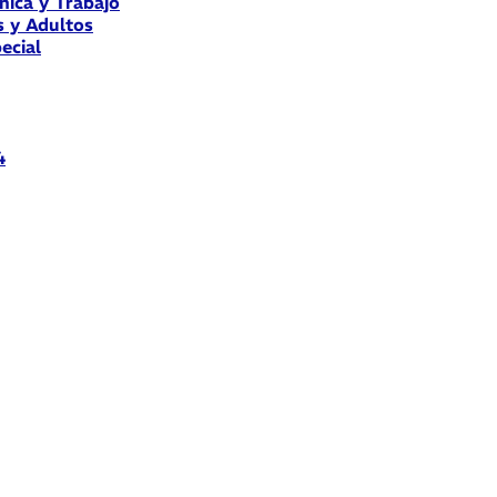
nica y Trabajo
s y Adultos
ecial
4