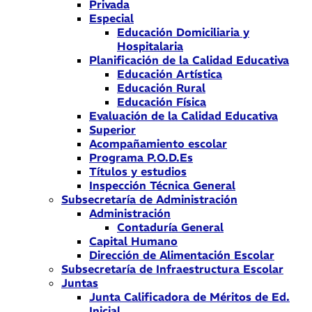
Privada
Especial
Educación Domiciliaria y
Hospitalaria
Planificación de la Calidad Educativa
Educación Artística
Educación Rural
Educación Física
Evaluación de la Calidad Educativa
Superior
Acompañamiento escolar
Programa P.O.D.Es
Títulos y estudios
Inspección Técnica General
Subsecretaría de Administración
Administración
Contaduría General
Capital Humano
Dirección de Alimentación Escolar
Subsecretaría de Infraestructura Escolar
Juntas
Junta Calificadora de Méritos de Ed.
Inicial