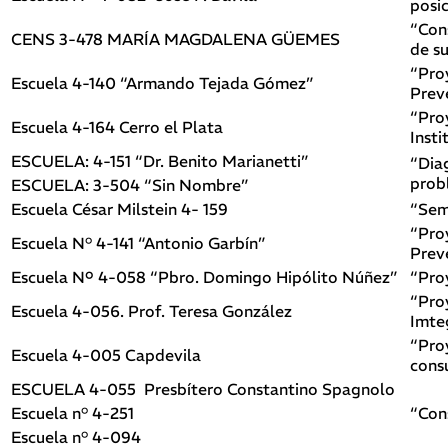
posi
“Con
CENS 3-478 MARÍA MAGDALENA GÜEMES
de s
“Pro
Escuela 4-140 “Armando Tejada Gómez”
Prev
“Pro
Escuela 4-164 Cerro el Plata
Insti
ESCUELA: 4-151 “Dr. Benito Marianetti”
“Dia
prob
ESCUELA: 3-504 “Sin Nombre”
Escuela César Milstein 4- 159
“Semi
“Pro
Escuela N° 4-141 “Antonio Garbín”
Prev
Escuela Nº 4-058 “Pbro. Domingo Hipólito Núñez”
“Pro
“Pro
Escuela 4-056. Prof. Teresa González
Imte
“Pro
Escuela 4-005 Capdevila
cons
ESCUELA 4-055 Presbítero Constantino Spagnolo
Escuela n° 4-251
“Con
Escuela n° 4-094