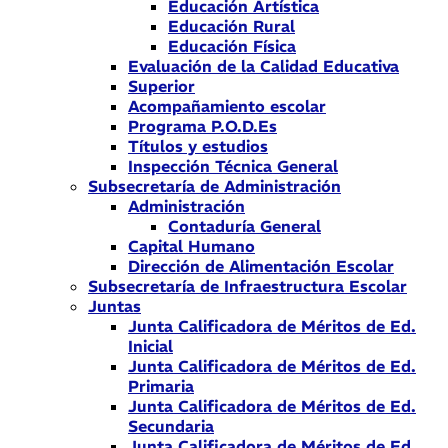
Educación Artística
Educación Rural
Educación Física
Evaluación de la Calidad Educativa
Superior
Acompañamiento escolar
Programa P.O.D.Es
Títulos y estudios
Inspección Técnica General
Subsecretaría de Administración
Administración
Contaduría General
Capital Humano
Dirección de Alimentación Escolar
Subsecretaría de Infraestructura Escolar
Juntas
Junta Calificadora de Méritos de Ed.
Inicial
Junta Calificadora de Méritos de Ed.
Primaria
Junta Calificadora de Méritos de Ed.
Secundaria
Junta Calificadora de Méritos de Ed.