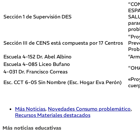
“CO
ESP
Sección 1 de Supervisión DES
SAL
para
prob
“Pro
Sección III de CENS está compuesta por 17 Centros
Prev
Prob
Escuela 4-152 Dr. Abel Albino
“Arm
Escuela 4-085 Liceo Bufano
“OH
4-031 Dr. Francisco Correas
«Pro
Esc. CCT 6-05 Sin Nombre (Esc. Hogar Eva Perón)
cuer
Más Noticias
,
Novedades Consumo problemático
,
Recursos Materiales destacados
Más noticias educativas