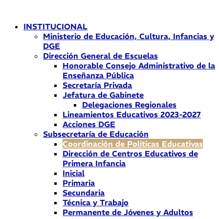
Ir
al
INSTITUCIONAL
contenido
Ministerio de Educación, Cultura, Infancias y
DGE
Dirección General de Escuelas
Honorable Consejo Administrativo de la
Enseñanza Pública
Secretaría Privada
Jefatura de Gabinete
Delegaciones Regionales
Lineamientos Educativos 2023-2027
Acciones DGE
Subsecretaría de Educación
Coordinación de Políticas Educativas
Dirección de Centros Educativos de
Primera Infancia
Inicial
Primaria
Secundaria
Técnica y Trabajo
Permanente de Jóvenes y Adultos