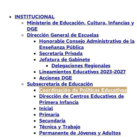
Ir
al
INSTITUCIONAL
contenido
Ministerio de Educación, Cultura, Infancias y
DGE
Dirección General de Escuelas
Honorable Consejo Administrativo de la
Enseñanza Pública
Secretaría Privada
Jefatura de Gabinete
Delegaciones Regionales
Lineamientos Educativos 2023-2027
Acciones DGE
Subsecretaría de Educación
Coordinación de Políticas Educativas
Dirección de Centros Educativos de
Primera Infancia
Inicial
Primaria
Secundaria
Técnica y Trabajo
Permanente de Jóvenes y Adultos