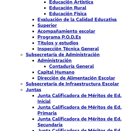
Educación Artística
Educación Rural
Educación Física
Evaluación de la Calidad Educativa
Superior
Acompañamiento escolar
Programa P.O.D.Es
Títulos y estudios
Inspección Técnica General
Subsecretaría de Administración
Administración
Contaduría General
Capital Humano
Dirección de Alimentación Escolar
Subsecretaría de Infraestructura Escolar
Juntas
Junta Calificadora de Méritos de Ed.
Inicial
Junta Calificadora de Méritos de Ed.
Primaria
Junta Calificadora de Méritos de Ed.
Secundaria
Junta Calificadora de Méritos de Ed.